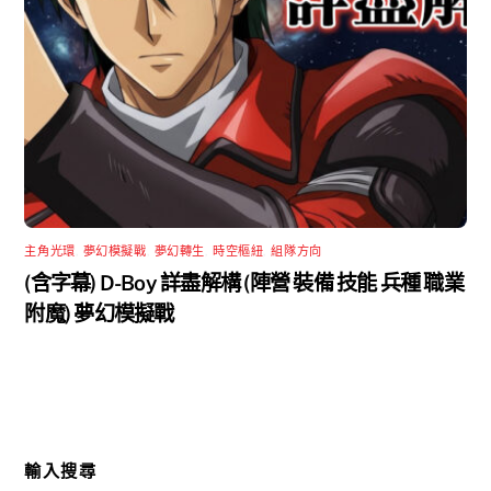
主角光環
,
夢幻模擬戰
,
夢幻轉生
,
時空樞紐
,
組隊方向
(含字幕) D-Boy 詳盡解構 (陣營 裝備 技能 兵種 職業
附魔) 夢幻模擬戰
輸入搜尋