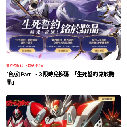
夢幻模擬戰
,
限時送禮活動
[台版] Part 1 ~ 3 限時兌換碼 –「生死誓約 銘於黯
晶」