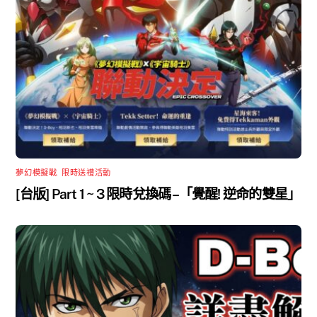
夢幻模擬戰
,
限時送禮活動
[台版] Part 1 ~ 3 限時兌換碼 –「覺醒! 逆命的雙星」