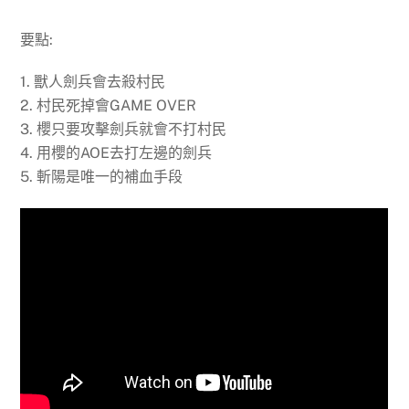
要點:
1. 獸人劍兵會去殺村民
2. 村民死掉會GAME OVER
3. 櫻只要攻擊劍兵就會不打村民
4. 用櫻的AOE去打左邊的劍兵
5. 斬陽是唯一的補血手段