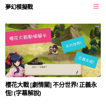
Skip
Men
夢幻模擬戰
to
content
櫻花大戰 [劇情關] 不分世界! 正義永
恆! (字幕解說)