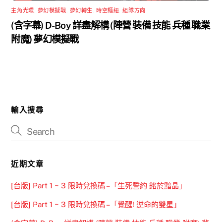
主角光環
,
夢幻模擬戰
,
夢幻轉生
,
時空樞紐
,
組隊方向
(含字幕) D-Boy 詳盡解構 (陣營 裝備 技能 兵種 職業
附魔) 夢幻模擬戰
輸入搜尋
近期文章
[台版] Part 1 ~ 3 限時兌換碼 –「生死誓約 銘於黯晶」
[台版] Part 1 ~ 3 限時兌換碼 –「覺醒! 逆命的雙星」