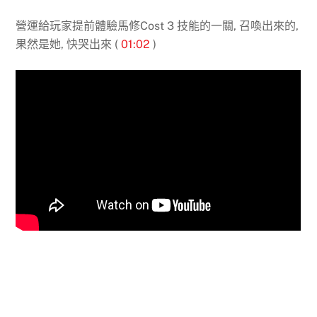
營運給玩家提前體驗馬修Cost 3 技能的一關, 召喚出來的,
果然是她, 快哭出來 (
01:02
)