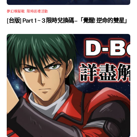
夢幻模擬戰
,
限時送禮活動
[台版] Part 1 ~ 3 限時兌換碼 –「覺醒! 逆命的雙星」