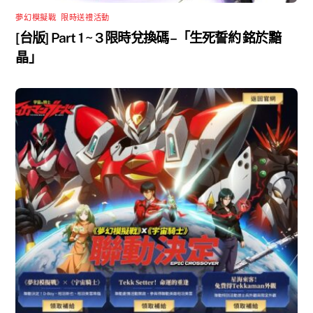
夢幻模擬戰
,
限時送禮活動
[台版] Part 1 ~ 3 限時兌換碼 –「生死誓約 銘於黯
晶」