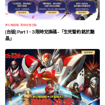
夢幻模擬戰
,
限時送禮活動
[台版] Part 1 ~ 3 限時兌換碼 –「生死誓約 銘於黯
晶」