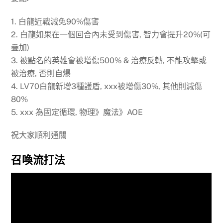
1. 白龍近戰減免90%傷害
2. 白龍如果在一個回合內未受到傷害, 智力會提升20%(可
疊加)
3. 被點名的英雄會被增傷500% & 治療反轉, 不能攻擊或
被治療, 否則自爆
4. LV70白龍新增3種護盾, xxx被增傷30%, 其他則減傷
80%
5. xxx 為固定循環, 物理》魔法》AOE
祝大家順利通關
召喚流打法