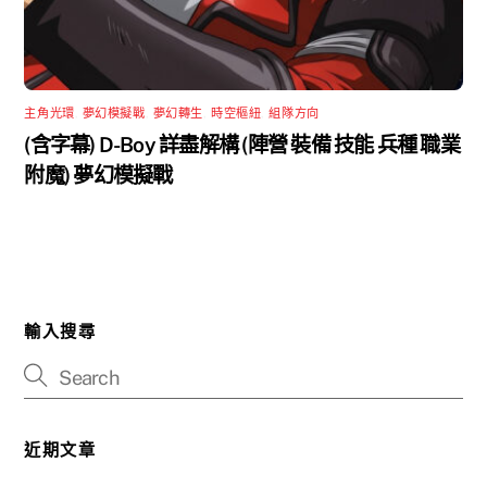
主角光環
,
夢幻模擬戰
,
夢幻轉生
,
時空樞紐
,
組隊方向
(含字幕) D-Boy 詳盡解構 (陣營 裝備 技能 兵種 職業
附魔) 夢幻模擬戰
輸入搜尋
近期文章