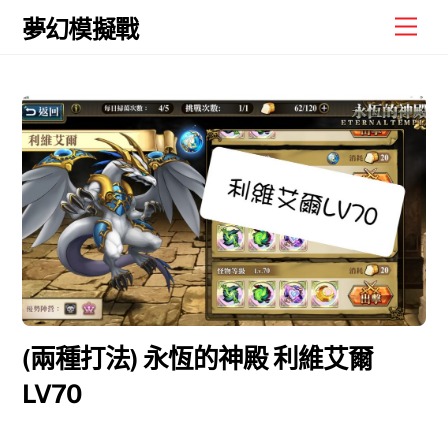
Skip
Men
夢幻模擬戰
to
content
(兩種打法) 永恆的神殿 利維艾爾
LV70