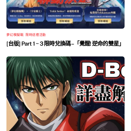
夢幻模擬戰
,
限時送禮活動
[台版] Part 1 ~ 3 限時兌換碼 –「覺醒! 逆命的雙星」