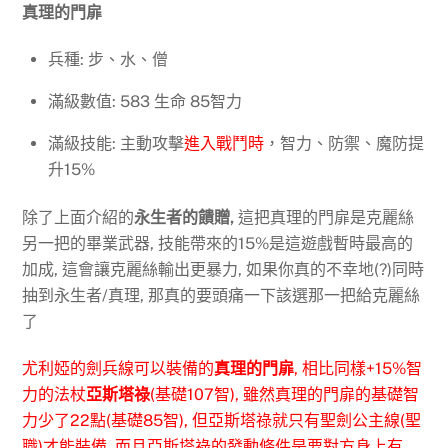
真理的門扉
兵種: 步、水、僧
滿級數值: 583 生命 85智力
滿級技能: 主動攻擊
進入戰鬥時
，智力、防禦、魔防提
升15%
除了上面介紹的
永生者的饋贈,
這把真理的門扉是克麗絲
另一把的畢業武器, 技能帶來的15%是這遊戲暫時最高的
加成, 這會讓克麗絲輸出更暴力, 如果你真的不幸地(?)同時
抽到永生者/真理, 那真的要頭痛一下該選那一把給克麗絲
了
尤利婭的劍兵線可以裝備的
真理的門扉
, 相比同樣+15%智
力的法杖
亞斯塔祿
(基礎107智), 雖然真理的門扉的基礎智
力少了22點(基礎85智), 但亞斯塔祿就只有聖劍公主線(聖
職)才能裝備, 而且亞斯塔祿的發動條件是要對方身上有