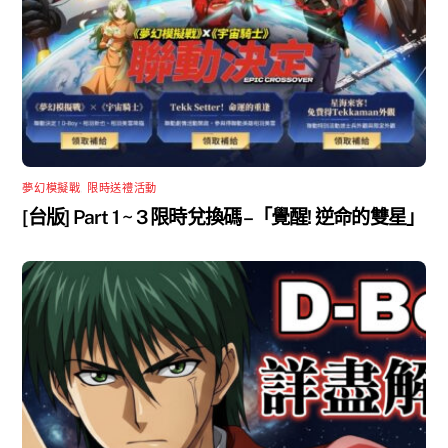
夢幻模擬戰
,
限時送禮活動
[台版] Part 1 ~ 3 限時兌換碼 –「覺醒! 逆命的雙星」