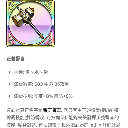
正義誓言
兵種: 步、水、僧
滿級數值: 583 生命 85攻擊
滿級技能: 防御+8% 魔防+8%
這武器真正名字是
雷丁誓言
, 就只有雷丁的職業(劍/僧)和
神衛技能(雙防轉攻, 可擋魔法), 能夠完美發揮正義誓言的
技能, 度身訂造, 有抽到雷丁和這把武器的, all in 升好升滿