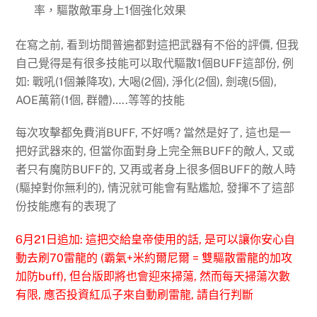
率，驅散敵軍身上1個強化效果
在寫之前, 看到坊間普遍都對這把武器有不俗的評價, 但我
自己覺得是有很多技能可以取代驅散1個BUFF這部份, 例
如: 戰吼(1個兼降攻), 大喝(2個), 淨化(2個), 劍魂(5個),
AOE萬箭(1個, 群體)…..等等的技能
每次攻擊都免費消BUFF, 不好嗎? 當然是好了, 這也是一
把好武器來的, 但當你面對身上完全無BUFF的敵人, 又或
者只有魔防BUFF的, 又再或者身上很多個BUFF的敵人時
(驅掉對你無利的), 情況就可能會有點尷尬, 發揮不了這部
份技能應有的表現了
6月21日追加: 這把交給皇帝使用的話, 是可以讓你安心自
動去刷70雷龍的 (霸氣+米約爾尼爾 = 雙驅散雷龍的加攻
加防buff), 但台版即將也會迎來掃蕩, 然而每天掃蕩次數
有限, 應否投資紅瓜子來自動刷雷龍, 請自行判斷