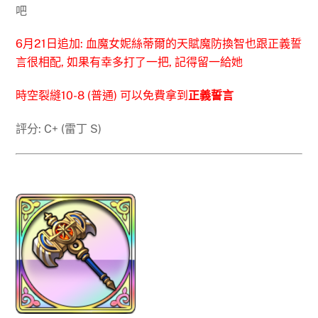
吧
6月21日追加:
血魔女妮絲蒂爾的天賦魔防換智也跟正義誓
言很相配, 如果有幸多打了一把, 記得留一給她
時空裂縫10-8 (普通) 可以免費拿到
正義誓言
評分: C+ (雷丁 S)