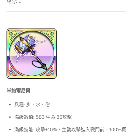
評分: C
米約爾尼爾
兵種: 步、水、僧
滿級數值: 583 生命 85攻擊
滿級技能: 攻擊+10%，主動攻擊進入戰鬥前，100%概