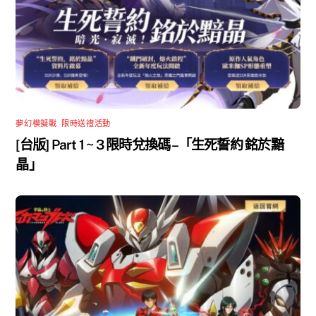
夢幻模擬戰
,
限時送禮活動
[台版] Part 1 ~ 3 限時兌換碼 –「生死誓約 銘於黯
晶」