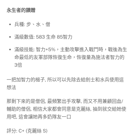
永生者的饋贈
兵種: 步、水、僧
滿級數值: 583 生命 85智力
滿級技能: 智力+5%，主動攻擊進入戰鬥時，戰後為生
命最低的友軍部隊恢復生命，恢復量為施法者智力的
3倍
一把加智力的槌子, 所以可以先除去給劍士和水兵使用這
想法
那剩下來的是僧侶, 最頻繁出手攻擊, 而又不用兼顧回血/
輔助的僧侶, 相信大家都會同意是克麗絲, 抽到就交給她使
用吧, 這會讓她再多奶隊友一口
評分: C+ (克麗絲 S)