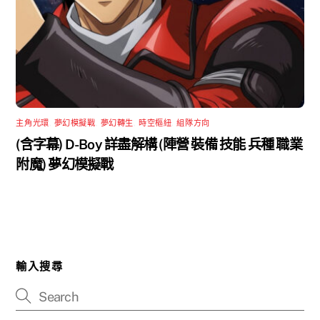
主角光環
,
夢幻模擬戰
,
夢幻轉生
,
時空樞紐
,
組隊方向
(含字幕) D-Boy 詳盡解構 (陣營 裝備 技能 兵種 職業
附魔) 夢幻模擬戰
輸入搜尋