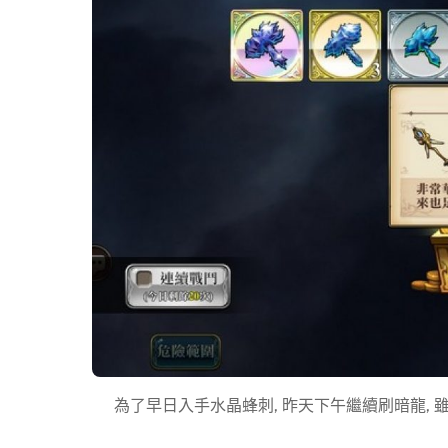
為了早日入手水晶蜂刺, 昨天下午繼續刷暗龍, 雖然