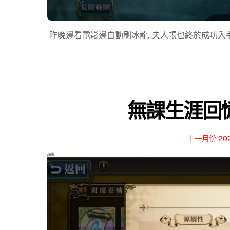
昨晚邊看電影邊自動刷冰龍, 夫人帳也終於成功入手暮
無課生涯回憶錄
十一月份 20