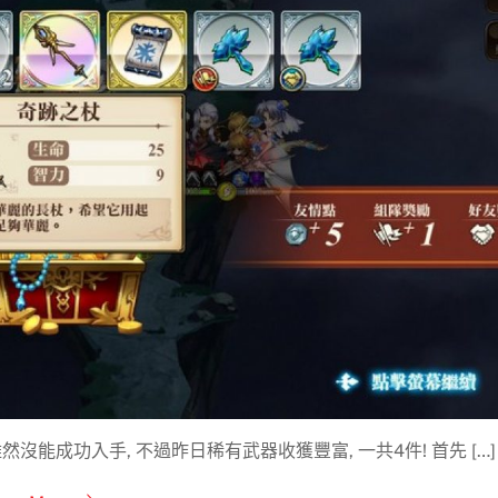
沒能成功入手, 不過昨日稀有武器收獲豐富, 一共4件! 首先 […]