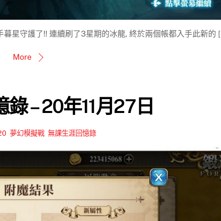
星守護了!! 連續刷了3星期的冰龍, 終於兩個帳都入手此新的 [
More
 – 20年11月27日
20
,
夢幻模擬戰
,
無課生涯回憶錄