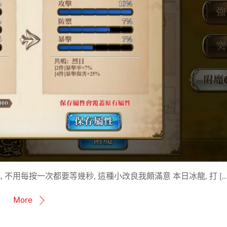
不用每按一次都要等幾秒, 這種小改良我頗滿意 本日冰龍, 打 […
More