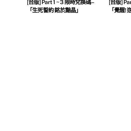
[台版] Part 1 ~ 3 限時兌換碼 –
[台版] Pa
「生死誓約 銘於黯晶」
「覺醒!