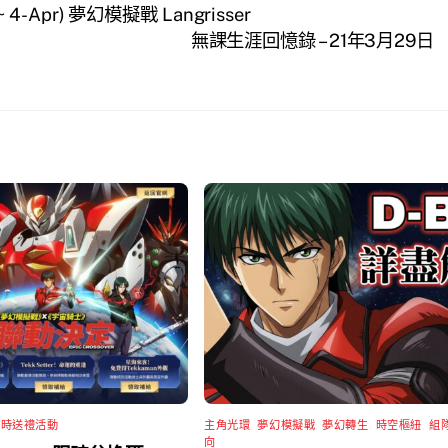
4-Apr) 夢幻模擬戰 Langrisser
無課生涯回憶錄 – 21年3月29日
限時送禮活動
主角光環
,
夢幻模擬戰
,
夢幻轉生
,
時空樞紐
,
組
向