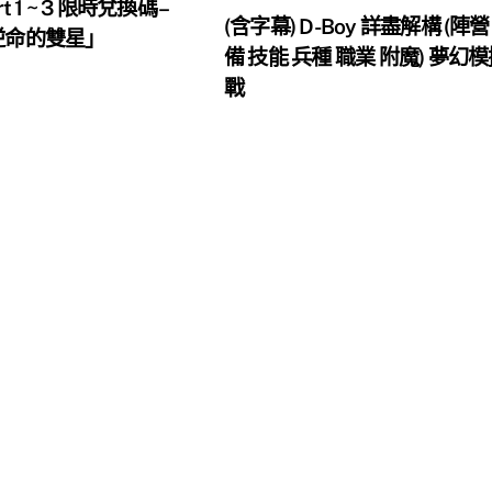
rt 1 ~ 3 限時兌換碼 –
(含字幕) D-Boy 詳盡解構 (陣營
 逆命的雙星」
備 技能 兵種 職業 附魔) 夢幻
戰