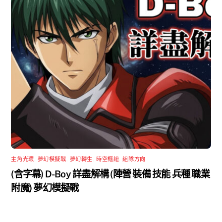
主角光環
,
夢幻模擬戰
,
夢幻轉生
,
時空樞紐
,
組隊方向
(含字幕) D-Boy 詳盡解構 (陣營 裝備 技能 兵種 職業
附魔) 夢幻模擬戰