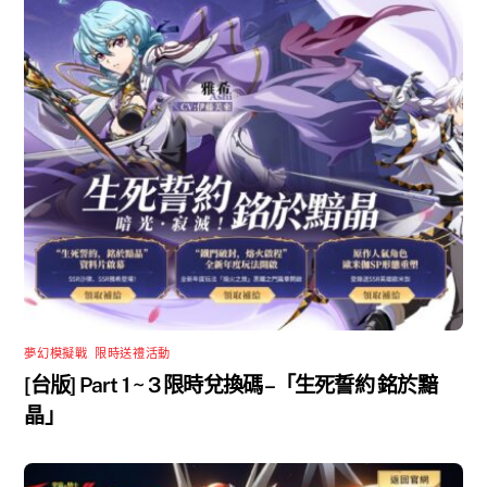
夢幻模擬戰
,
限時送禮活動
[台版] Part 1 ~ 3 限時兌換碼 –「生死誓約 銘於黯
晶」