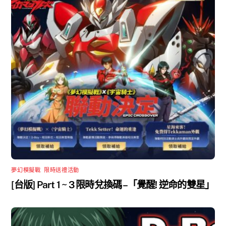
夢幻模擬戰
,
限時送禮活動
[台版] Part 1 ~ 3 限時兌換碼 –「覺醒! 逆命的雙星」