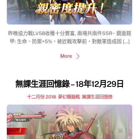
昨晚協力戰LV58收穫十分豐富, 兩場共兩件SSR~ 鏡面鎧
甲: 生命、防禦+5%，被近戰攻擊前，對敵軍造成固 […]
More
無課生涯回憶錄 – 18年12月29日
十二月份 2018
,
夢幻模擬戰
,
無課生涯回憶錄