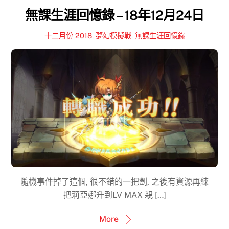
無課生涯回憶錄 – 18年12月24日
十二月份 2018
,
夢幻模擬戰
,
無課生涯回憶錄
隨機事件掉了這個, 很不錯的一把劍, 之後有資源再練
把莉亞娜升到LV MAX 親 […]
More