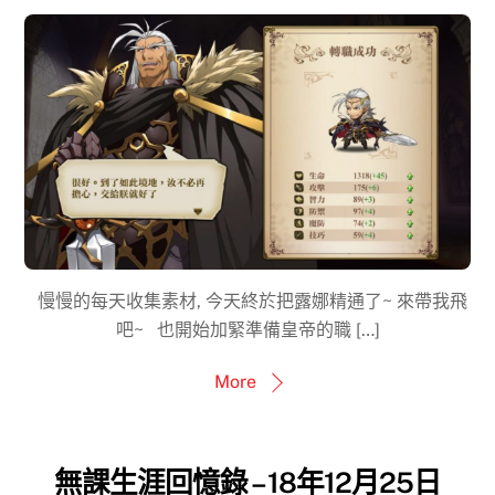
慢慢的每天收集素材, 今天終於把露娜精通了~ 來帶我飛
吧~ 也開始加緊準備皇帝的職 […]
More
無課生涯回憶錄 – 18年12月25日