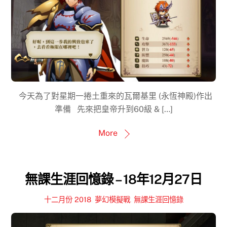
今天為了對星期一捲土重來的瓦爾基里 (永恆神殿)作出
準備 先來把皇帝升到60級 & […]
More
無課生涯回憶錄 – 18年12月27日
十二月份 2018
,
夢幻模擬戰
,
無課生涯回憶錄