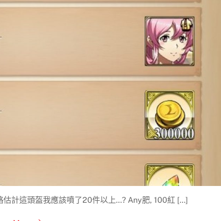
估計這頭盔我應該噴了20件以上…? Any肥, 100紅 […]