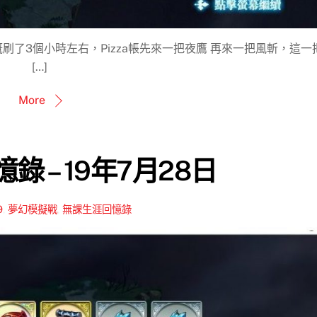
刷了3個小時左右，Pizza帳先來一把夜鷹 再來一把風斬，這一
[…]
More
錄 – 19年7月28日
9
,
夢幻模擬戰
,
無課生涯回憶錄