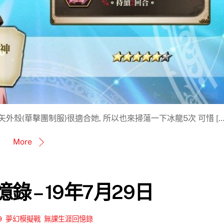
外殼(華擊團制服)很適合她, 所以也來掃蕩一下冰龍5次 可惜 […
More
錄 – 19年7月29日
9
,
夢幻模擬戰
,
無課生涯回憶錄