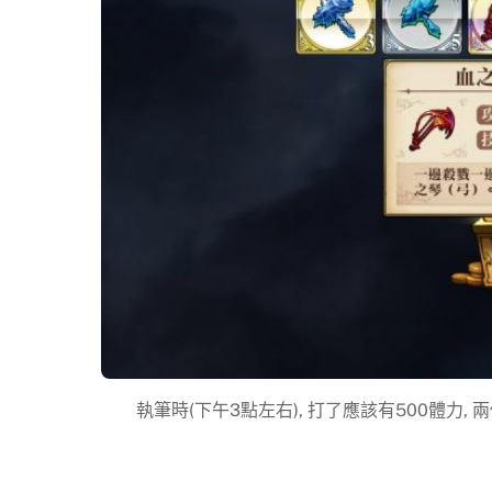
執筆時(下午3點左右), 打了應該有500體力, 