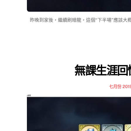
昨晚到家後，繼續刷暗龍，這個“下半場”應該大概
無課生涯回憶
七月份 201