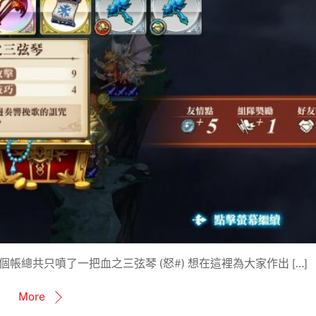
兩個帳總共只噴了一把血之三弦琴 (怒#) 想在這裡為大家作出 […]
More