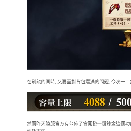
在刷龍的同時, 又要面對背包爆滿的問題, 今次一口
然而昨天陸服官方有公佈了會開發一鍵鍊金這個功