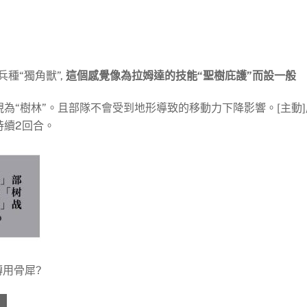
兵種“獨角獸”,
這個感覺像為拉姆達的技能“聖樹庇護”而設一般
視為“樹林”。且部隊不會受到地形導致的移動力下降影響。[主動]
持續2回合。
轉用骨犀?