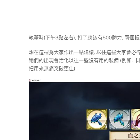
執筆時(下午3點左右), 打了應該有500體力, 兩個
想在這裡為大家作出一點建議, 以往這些大家會必碎
她們的出現會活化以往一些沒有用的裝備 (例如: 卡路
把用來無痛突破更佳)