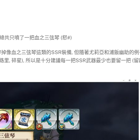
帳總共只噴了一把血之三弦琴 (怒#)
掉像血之三弦琴這類的SSR裝備, 但隨著尤莉亞和浦飯幽助的例
里, 碎星), 所以是十分建議每一把SSR武器最少也要留一把 (留