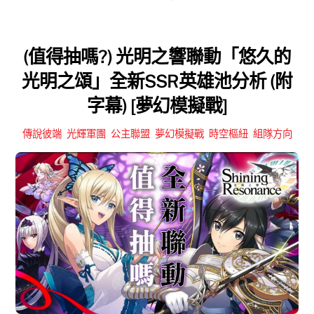
(值得抽嗎?) 光明之響聯動「悠久的
光明之頌」全新SSR英雄池分析 (附
字幕) [夢幻模擬戰]
傳說彼端
,
光輝軍團
,
公主聯盟
,
夢幻模擬戰
,
時空樞紐
,
組隊方向