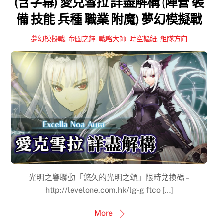
(含字幕) 愛克雪拉 詳盡解構 (陣營 裝
備 技能 兵種 職業 附魔) 夢幻模擬戰
夢幻模擬戰
,
帝國之輝
,
戰略大師
,
時空樞紐
,
組隊方向
光明之響聯動「悠久的光明之頌」限時兌換碼 –
http://levelone.com.hk/lg-giftco […]
More