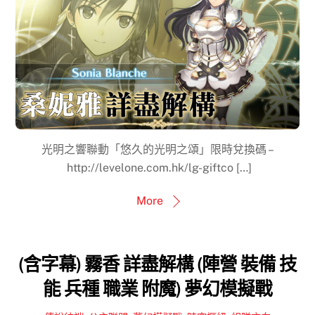
光明之響聯動「悠久的光明之頌」限時兌換碼 –
http://levelone.com.hk/lg-giftco […]
More
(含字幕) 霧香 詳盡解構 (陣營 裝備 技
能 兵種 職業 附魔) 夢幻模擬戰