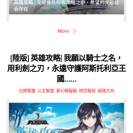
More
[陸版] 英雄攻略| 我願以騎士之名，
用利劍之刃，永遠守護阿斯托利亞王
國……
光輝軍團
,
公主聯盟
,
夢幻模擬戰
,
時空樞紐
,
組隊方向