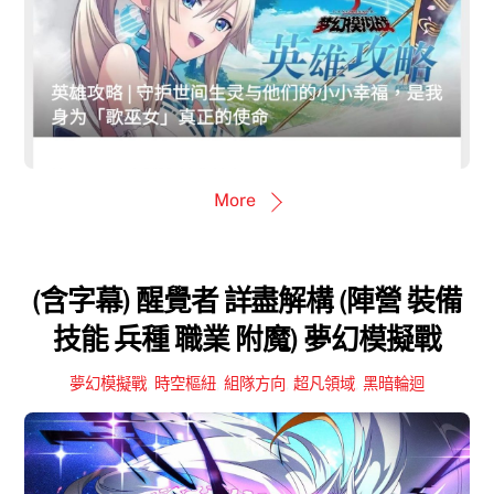
More
(含字幕) 醒覺者 詳盡解構 (陣營 裝備
技能 兵種 職業 附魔) 夢幻模擬戰
夢幻模擬戰
,
時空樞紐
,
組隊方向
,
超凡領域
,
黑暗輪迴