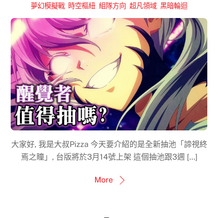
夢幻模擬戰
,
時空樞紐
,
組隊方向
,
超凡領域
,
黑暗輪迴
大家好, 我是大叔Pizza 今天要介紹的是全新抽池「諦視終
焉之瞳」, 台版將於3月14號上架 這個抽池跟3週 […]
More