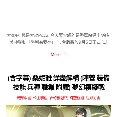
大家好, 我是大叔Pizza, 今天要介紹的是秀逗魔導士/魔劍
美神聯動「勝利為我存在」, 台版將於9月5日正式 […]
More
(含字幕) 桑妮雅 詳盡解構 (陣營 裝備
技能 兵種 職業 附魔) 夢幻模擬戰
光輝軍團
,
公主聯盟
,
夢幻模擬戰
,
時空樞紐
,
組隊方向