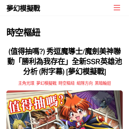
Skip
Men
夢幻模擬戰
to
content
時空樞紐
(值得抽嗎?) 秀逗魔導士/魔劍美神聯
動「勝利為我存在」全新SSR英雄池
分析 (附字幕) [夢幻模擬戰]
主角光環
,
夢幻模擬戰
,
時空樞紐
,
組隊方向
,
黑暗輪迴