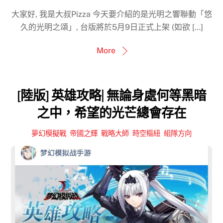
大家好, 我是大叔Pizza 今天要介紹的是光明之響聯動「悠
久的光明之頌」, 台版將於5月9日正式上架 (如欲 […]
More
[陸版] 英雄攻略| 無論身處何等黑暗
之中，希望的光芒總會存在
夢幻模擬戰
,
帝國之輝
,
戰略大師
,
時空樞紐
,
組隊方向