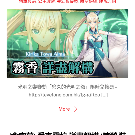
傳說彼端
,
公主聯盟
,
夢幻模擬戰
,
時空樞紐
,
組隊方向
光明之響聯動「悠久的光明之頌」限時兌換碼 –
http://levelone.com.hk/lg-giftco […]
More