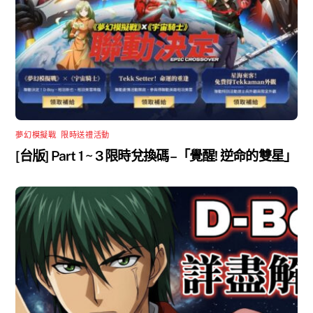
夢幻模擬戰
,
限時送禮活動
[台版] Part 1 ~ 3 限時兌換碼 –「覺醒! 逆命的雙星」