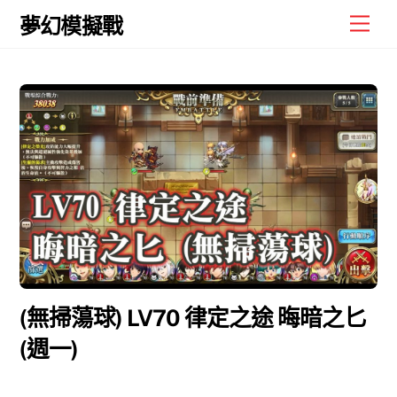
Skip
Men
夢幻模擬戰
to
content
(無掃蕩球) LV70 律定之途 晦暗之匕
(週一)