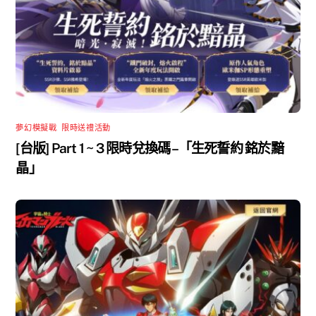
夢幻模擬戰
,
限時送禮活動
[台版] Part 1 ~ 3 限時兌換碼 –「生死誓約 銘於黯
晶」