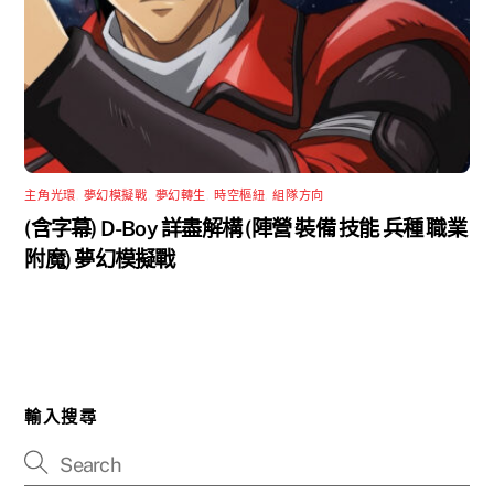
主角光環
,
夢幻模擬戰
,
夢幻轉生
,
時空樞紐
,
組隊方向
(含字幕) D-Boy 詳盡解構 (陣營 裝備 技能 兵種 職業
附魔) 夢幻模擬戰
輸入搜尋