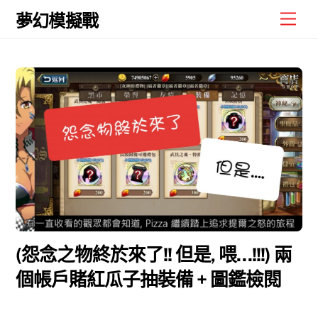
Skip
Men
夢幻模擬戰
to
content
(怨念之物終於來了!! 但是, 喂…!!!) 兩
個帳戶賭紅瓜子抽裝備 + 圖鑑檢閱