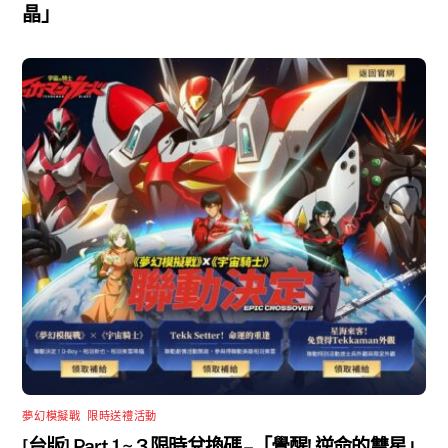
晶」
夢幻模擬戰
,
限時送禮活動
[台版] Part 1 ~ 3 限時兌換碼 –「覺醒! 逆命的雙星」