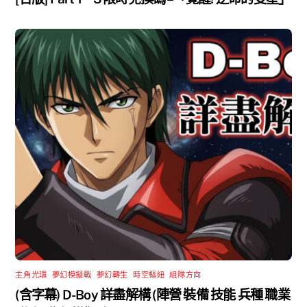
主角光環
,
夢幻模擬戰
,
夢幻轉生
,
時空樞紐
,
組隊方向
(含字幕) D-Boy 詳盡解構 (陣營 裝備 技能 兵種 職業