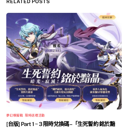
RELATED POSTS
夢幻模擬戰
,
限時送禮活動
[台版] Part 1 ~ 3 限時兌換碼 –「生死誓約 銘於黯