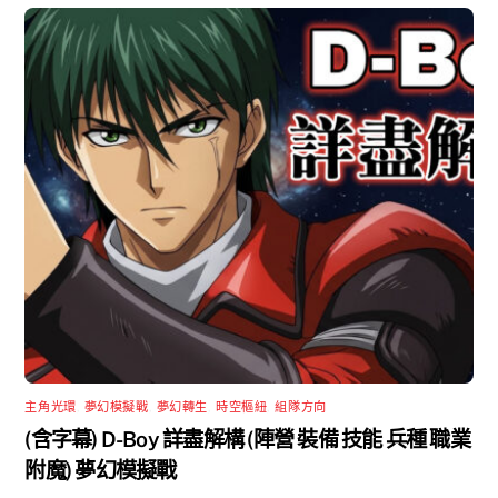
主角光環
,
夢幻模擬戰
,
夢幻轉生
,
時空樞紐
,
組隊方向
(含字幕) D-Boy 詳盡解構 (陣營 裝備 技能 兵種 職業
附魔) 夢幻模擬戰