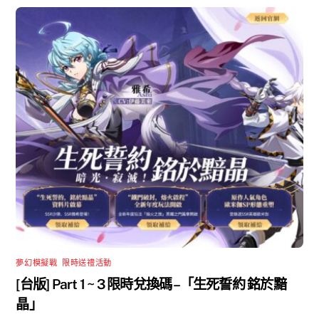
夢幻模擬戰
,
限時送禮活動
[台版] Part 1 ~ 3 限時兌換碼 –「生死誓約 銘於黯
晶」