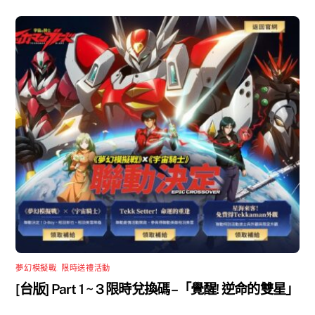
夢幻模擬戰
,
限時送禮活動
[台版] Part 1 ~ 3 限時兌換碼 –「覺醒! 逆命的雙星」