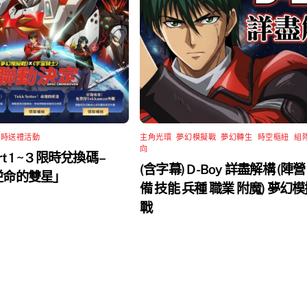
限時送禮活動
主角光環
,
夢幻模擬戰
,
夢幻轉生
,
時空樞紐
,
組
向
rt 1 ~ 3 限時兌換碼 –
(含字幕) D-Boy 詳盡解構 (陣營
 逆命的雙星」
備 技能 兵種 職業 附魔) 夢幻
戰