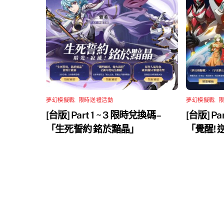
夢幻模擬戰
,
限時送禮活動
夢幻模擬戰
,
[台版] Part 1 ~ 3 限時兌換碼 –
[台版] Pa
「生死誓約 銘於黯晶」
「覺醒!