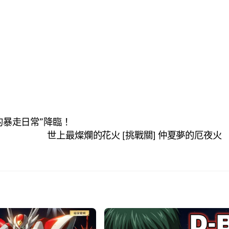
的暴走日常”降臨！
世上最燦爛的花火 [挑戰關] 仲夏夢的厄夜火