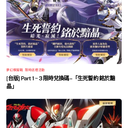
夢幻模擬戰
,
限時送禮活動
[台版] Part 1 ~ 3 限時兌換碼 –「生死誓約 銘於黯
晶」