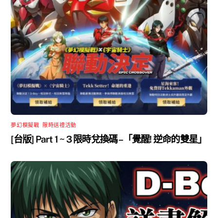
夢幻模擬戰
,
限時送禮活動
[台版] Part 1 ~ 3 限時兌換碼 –「覺醒! 逆命的雙星」