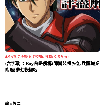
主角光環
,
夢幻模擬戰
,
夢幻轉生
,
時空樞紐
,
組隊方向
(含字幕) D-Boy 詳盡解構 (陣營 裝備 技能 兵種 職業
附魔) 夢幻模擬戰
輸入搜尋