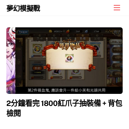
Skip
Men
夢幻模擬戰
to
content
2分鐘看完 1800紅爪子抽裝備 + 背包
檢閱