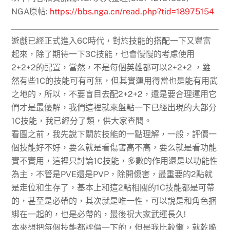
NGA原帖:
https://bbs.nga.cn/read.php?tid=18975154
遊戲已經正式進入6C時代，對於技能的搭配一下又豐富
起來，除了期待一下3C技能，也會慢慢的考慮使用
2+2+2的配置，當然，不是每個英雄都可以2+2+2 ，雖
然有些1C的技能可有可無，但其實運用得當也是能有用武
之地的，所以，不要盲目去配2+2+2，還是要合理運用它
們才是最優解，我們這裡就來盤點一下已經出現的大部分
1C技能，我已經分了類，供大家查閱。
看圖之前，我先說下關於技能的一點理解，一般，評價一
個技能好不好，要么就是看傷害高不高，要么就是看功能
實不實用，這裡只討論1C技能，多數的作用還是以功能性
為主，不管是PVE還是PVP，除開傷害，最重要的2點就
是走位和生存了，基本上和這2點相關的1C技能都是可帶
的，甚至是必帶的，其次就是唯一性，可以說是和角色捆
綁在一起的，也是必帶的，最後祝大家武運長久!
本來想把每個技能都評價一下的，但是我比較懶，就乾脆