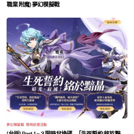
職業 附魔) 夢幻模擬戰
夢幻模擬戰
,
限時送禮活動
[台版] Part 1 ~ 3 限時兌換碼 –「生死誓約 銘於黯