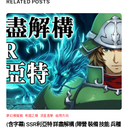
RELATED POSTS
夢幻模擬戰
,
帝國之輝
,
流星直擊
,
組隊方向
(含字幕) SSR利亞特 詳盡解構 (陣營 裝備 技能 兵種