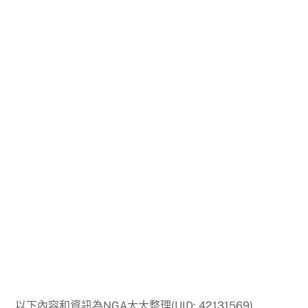
以下內容和資訊為NGA大大整理(UID: 42131569)