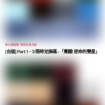
夢幻模擬戰
,
限時送禮活動
[台版] Part 1 ~ 3 限時兌換碼 –「覺醒! 逆命的雙星」