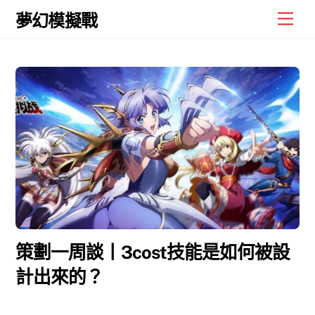
Skip
Men
夢幻模擬戰
to
content
策劃一周談丨3cost技能是如何被設
計出來的？