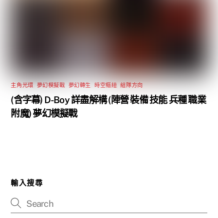
主角光環
,
夢幻模擬戰
,
夢幻轉生
,
時空樞紐
,
組隊方向
(含字幕) D-Boy 詳盡解構 (陣營 裝備 技能 兵種 職業
附魔) 夢幻模擬戰
輸入搜尋