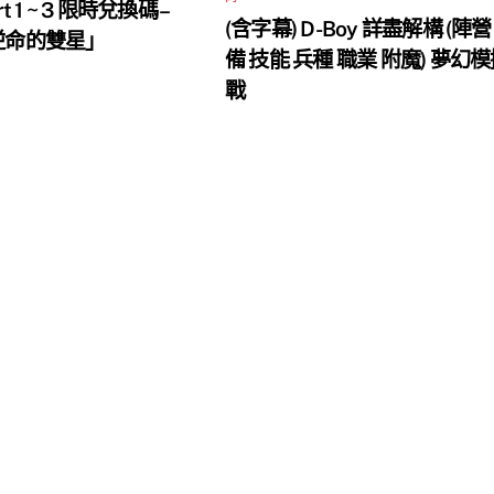
rt 1 ~ 3 限時兌換碼 –
(含字幕) D-Boy 詳盡解構 (陣營
 逆命的雙星」
備 技能 兵種 職業 附魔) 夢幻
戰