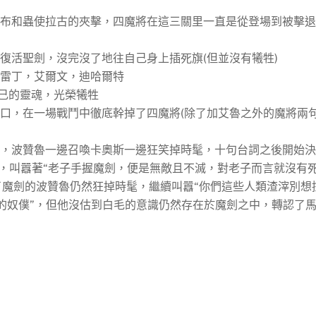
羅布和蟲使拉古的夾擊，四魔將在這三關里一直是從登場到被擊
復活聖劍，沒完沒了地往自己身上插死旗(但並沒有犧牲)
了雷丁，艾爾文，迪哈爾特
己的靈魂，光榮犧牲
門口，在一場戰鬥中徹底幹掉了四魔將(除了加艾魯之外的魔將兩
前，波贊魯一邊召喚卡奧斯一邊狂笑掉時髦，十句台詞之後開始
心，叫囂著“老子手握魔劍，便是無敵且不滅，對老子而言就沒有
了魔劍的波贊魯仍然狂掉時髦，繼續叫囂“你們這些人類渣滓別想
我的奴僕”，但他沒估到白毛的意識仍然存在於魔劍之中，轉認了