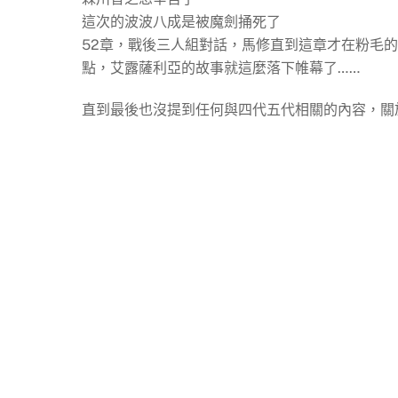
這次的波波八成是被魔劍捅死了
52章，戰後三人組對話，馬修直到這章才在粉毛
點，艾露薩利亞的故事就這麼落下帷幕了……
直到最後也沒提到任何與四代五代相關的內容，關