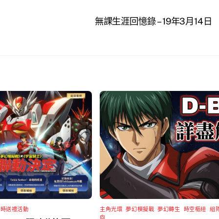
無課生涯回憶錄 – 19年3月14日
限時送禮活動
主角光環
,
夢幻模擬戰
,
夢幻轉生
,
時空樞紐
,
組
向