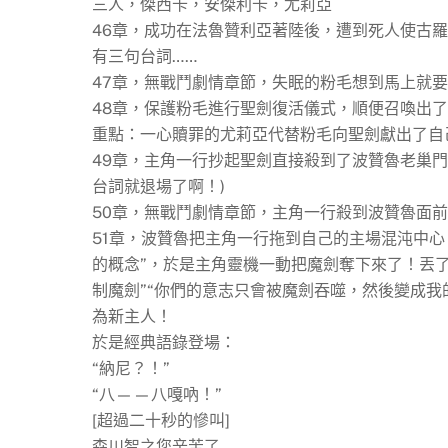
三人，傑西卡，安傑利卡，尤莉亞
46章，成功在法魯贊利亞著陸後，遭到死人使古
有三句台詞……
47章，無戰鬥劇情章節，失眠的粉毛想到馬上就要
48章，保護粉毛進行聖劍復活儀式，順便召喚出
重點：一心贖罪的尤莉亞代替粉毛向聖劍獻出了自
49章，主角一行抄起聖劍直接殺到了波贊魯老巢
台詞就退場了啊！)
50章，無戰鬥劇情章節，主角一行殺到波贊魯面
51章，波贊魯把主角一行拖到自己的主場混沌中
的概念”，於是主角靈機一動把魔劍奪下來了！丟
制魔劍”“你們的意志只會被魔劍吞噬，然後變成
為新主人！
於是經典語錄登場：
“納尼？！”
“八——八嘎吶！”
[超過二十秒的慘叫]
森川智之您辛苦了