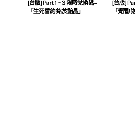
[台版] Part 1 ~ 3 限時兌換碼 –
[台版] Pa
「生死誓約 銘於黯晶」
「覺醒!