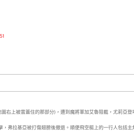
51
地圖右上被雲蓋住的那部分)，遭到魔將軍加艾魯阻截，尤莉亞登
襲擊，弗拉基亞被打傷翅膀後撤退。順便飛空艇上的一行人包括主