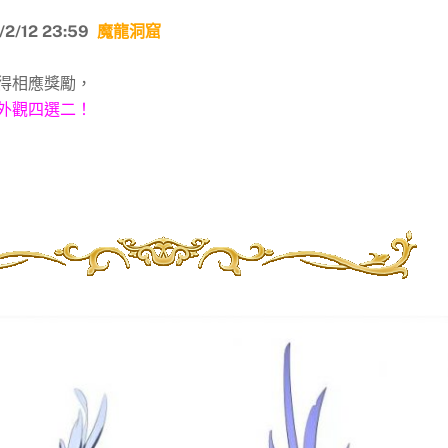
9/2/12 23:59
魔龍洞窟
得相應獎勵，
外觀四選二！