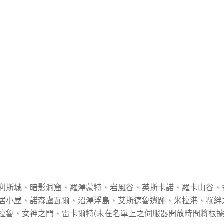
利斯城、暗影洞窟、羅澤蒙特、岩風谷、英斯卡諾、羅卡山谷、
居小屋、諾森盧瓦爾、沼澤浮島、艾斯德魯遺跡、米拉港、羈絆
拉魯、女神之門、雷卡爾特(未在名單上之伺服器開放時間將根