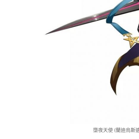
墮夜天使 (蘭迪烏斯適用職業：