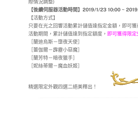
際情況調整)
【後續
伺服器
活動時間】2019/
1/23 10:00 ~ 201
【活動方式】
只要在光之回響活動累計儲值達指定金額，即可獲
活動期間，累計儲值達到指定額度，
即可獲得限定
［蘭迪烏斯－墮夜天使］
［蕾伽爾－霹靂小惡魔］
［蘭芳特－暗夜獵手］
［妮絲蒂爾－魔血妖姬］
精選限定外觀四選二絕美釋出！