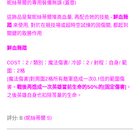
妮絲蒂爾的專用裝備無誤 (蓋章)
這飾品是幫妮絲蒂爾堆高血量, 再配合她的技能 –
鮮血舞
踏
來使用, 對於在競技場或超時空試煉的固傷關, 都起到
關鍵的取勝作用
鮮血舞踏
COST：2 / 類別：魔法傷害/ 冷卻：2 / 射程：自身/ 範
圍：2格
[魔法傷害]對周圍2格所有敵軍造成一次0.1倍的範圍傷
害。
戰後再造成一次英雄當前生命的50%的[固定傷害]
。
之後英雄自身也扣除等量的生命。
評分: B
(妮絲蒂爾 S)