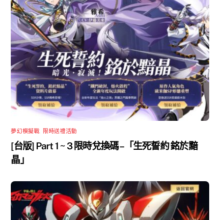
夢幻模擬戰
,
限時送禮活動
[台版] Part 1 ~ 3 限時兌換碼 –「生死誓約 銘於黯
晶」