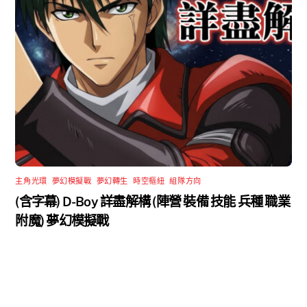
主角光環
,
夢幻模擬戰
,
夢幻轉生
,
時空樞紐
,
組隊方向
(含字幕) D-Boy 詳盡解構 (陣營 裝備 技能 兵種 職業
附魔) 夢幻模擬戰