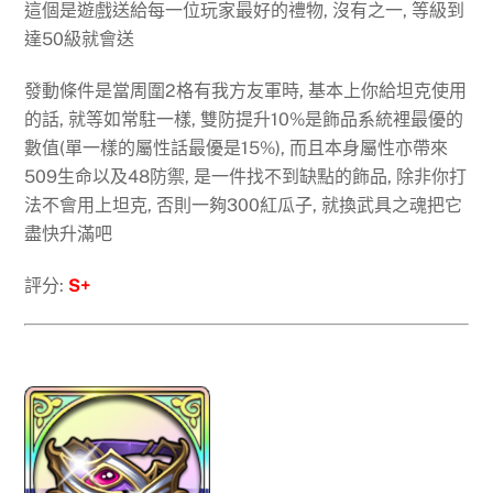
這個是遊戲送給每一位玩家最好的禮物, 沒有之一, 等級到
達50級就會送
發動條件是當周圍2格有我方友軍時, 基本上你給坦克使用
的話, 就等如常駐一樣, 雙防提升10%是飾品系統裡最優的
數值(單一樣的屬性話最優是15%), 而且本身屬性亦帶來
509生命以及48防禦, 是一件找不到缺點的飾品, 除非你打
法不會用上坦克, 否則一夠300紅瓜子, 就換武具之魂把它
盡快升滿吧
評分:
S+