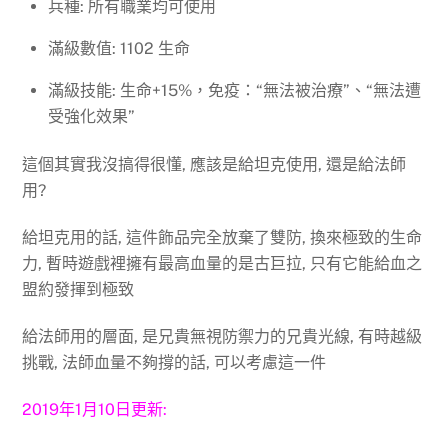
兵種: 所有職業均可使用
滿級數值: 1102 生命
滿級技能: 生命+15%，免疫：“無法被治療”、“無法遭
受強化效果”
這個其實我沒搞得很懂, 應該是給坦克使用, 還是給法師
用?
給坦克用的話, 這件飾品完全放棄了雙防, 換來極致的生命
力, 暫時遊戲裡擁有最高血量的是古巨拉, 只有它能給血之
盟約發揮到極致
給法師用的層面, 是兄貴無視防禦力的兄貴光線, 有時越級
挑戰, 法師血量不夠撐的話, 可以考慮這一件
2019年1月10日更新: