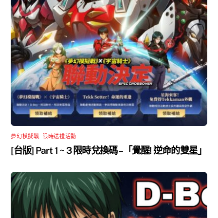
夢幻模擬戰
,
限時送禮活動
[台版] Part 1 ~ 3 限時兌換碼 –「覺醒! 逆命的雙星」