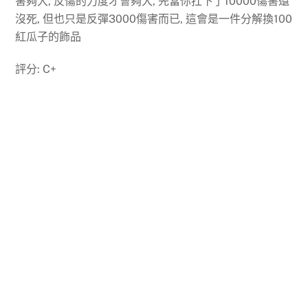
害夠大, 反傷的力度才會夠大, 先當你扛下了10000傷害還
沒死, 但也只是反彈3000傷害而已, 這會是一件分解換100
紅瓜子的飾品
評分: C+