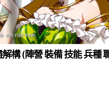
解構 (陣營 裝備 技能 兵種 