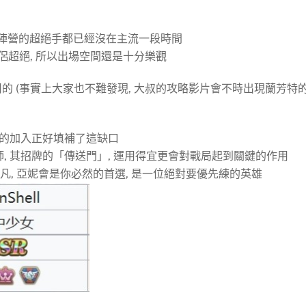
三個陣營的超絕手都已經沒在主流一段時間
僧侶超絕, 所以出場空間還是十分樂觀
不錯用的 (事實上大家也不難發現, 大叔的攻略影片會不時出現蘭芳特
妮的加入正好填補了這缺口
師, 其招牌的「傳送門」, 運用得宜更會對戰局起到關鍵的作用
凡, 亞妮會是你必然的首選, 是一位絕對要優先練的英雄