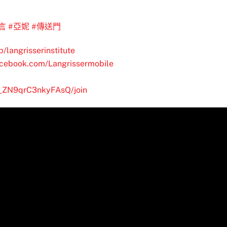
言
#亞妮
#傳送門
/langrisserinstitute
acebook.com/Langrissermobile
__ZN9qrC3nkyFAsQ/join