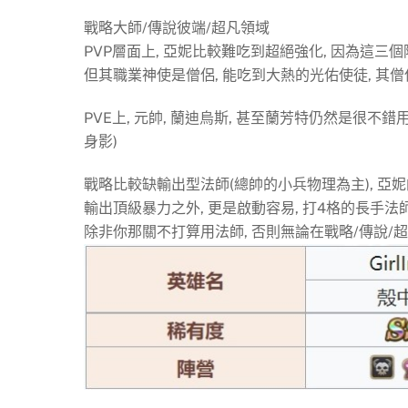
戰略大師/傳說彼端/超凡領域
PVP層面上, 亞妮比較難吃到超絕強化, 因為這
但其職業神使是僧侶, 能吃到大熱的光佑使徒, 其
PVE上, 元帥, 蘭迪烏斯, 甚至蘭芳特仍然是很
身影)
戰略比較缺輸出型法師(總帥的小兵物理為主), 亞
輸出頂級暴力之外, 更是啟動容易, 打4格的長手法
除非你那關不打算用法師, 否則無論在戰略/傳說/超