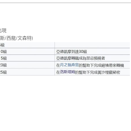
出現
洛斯/西龍/文森特)