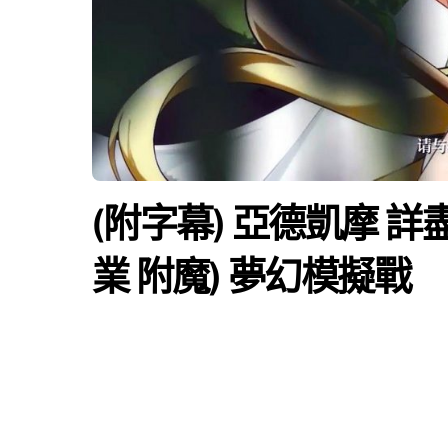
(附字幕) 亞德凱摩 詳盡
業 附魔) 夢幻模擬戰