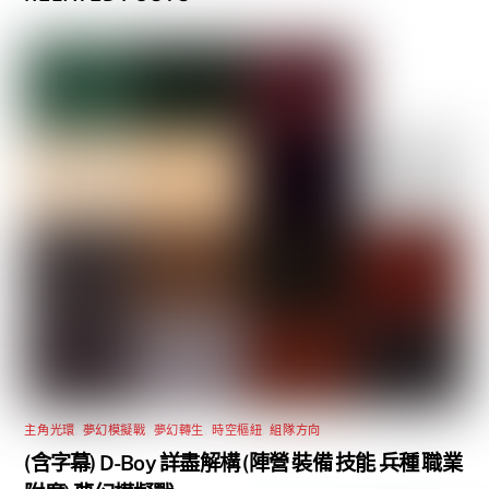
主角光環
,
夢幻模擬戰
,
夢幻轉生
,
時空樞紐
,
組隊方向
(含字幕) D-Boy 詳盡解構 (陣營 裝備 技能 兵種 職業