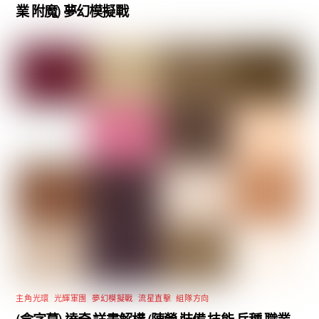
業 附魔) 夢幻模擬戰
主角光環
,
光輝軍團
,
夢幻模擬戰
,
流星直擊
,
組隊方向