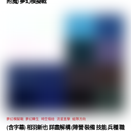
附魔) 夢幻模擬戰
夢幻模擬戰
,
夢幻轉生
,
時空樞紐
,
流星直擊
,
組隊方向
(含字幕) 相羽新也 詳盡解構 (陣營 裝備 技能 兵種 職