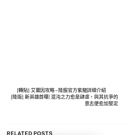
[轉貼] 艾蕾因攻略 – 陸服官方紫龍詳細介紹
[陸版] 新英雄首曝| 混沌之力愈是肆虐，與其抗爭的
意志便愈加堅定
RELATED POSTS