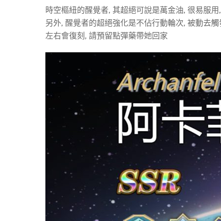
時空樞紐的醒覺者, 其超絕可說是萬金油, 很易服用,
另外, 醒覺者的超絕強化是不佔行動輪次, 被動去觸
左右會復刻, 請預留點彈藥帶她回家