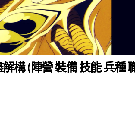
解構 (陣營 裝備 技能 兵種 