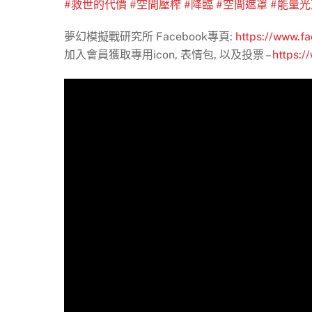
#救世的代價
#空間壓榨
#降臨
#空間遮罩
#能量
夢幻模擬戰研究所 Facebook專頁:
https://www.f
加入會員獲取專用icon, 表情包, 以及投票 –
https: