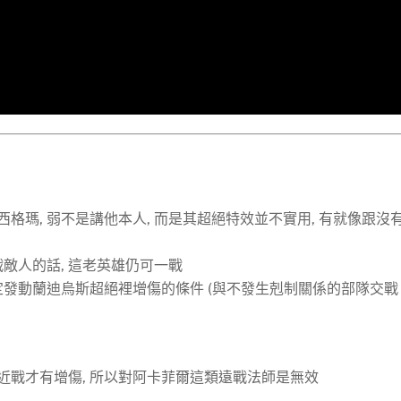
西格瑪, 弱不是講他本人, 而是其超絕特效並不實用, 有就像跟沒
敵人的話, 這老英雄仍可一戰
定發動蘭迪烏斯超絕裡增傷的條件 (與不發生剋制關係的部隊交戰
是近戰才有增傷, 所以對阿卡菲爾這類遠戰法師是無效