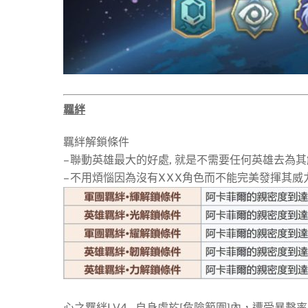
羈絆
羈絆解鎖條件
– 聯動英雄最大的好處, 就是不需要任何英雄去為
– 不用煩惱因為沒有XXX角色而不能完美發揮其威
心之羈絆LV4 – 自身處於[危險範圍]內，遭受暴擊率