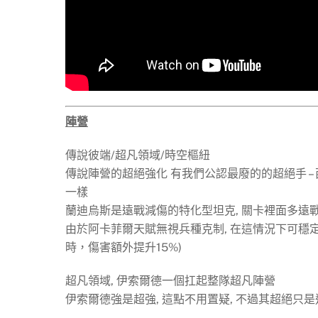
陣營
傳說彼端/超凡領域/時空樞紐
傳說陣營的超絕強化 有我們公認最廢的的超絕手 – 
一樣
蘭迪烏斯是遠戰減傷的特化型坦克, 關卡裡面多遠戰
由於阿卡菲爾天賦無視兵種克制, 在這情況下可穩
時，傷害額外提升15%)
超凡領域, 伊索爾德一個扛起整隊超凡陣營
伊索爾德強是超強, 這點不用置疑, 不過其超絕只