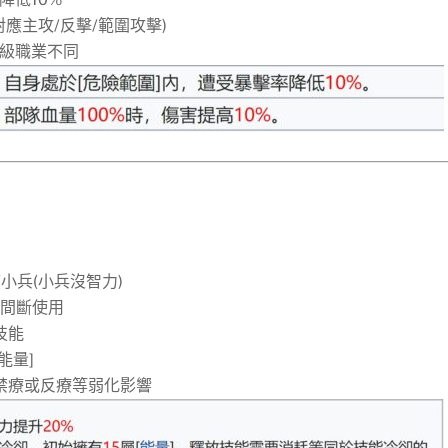
(對應主攻/反擊/範圍攻擊)
高級職業不同
應小兵(小兵沒智力)
無間斷使用
技能
能量]
不受禁療或反療等弱化影響