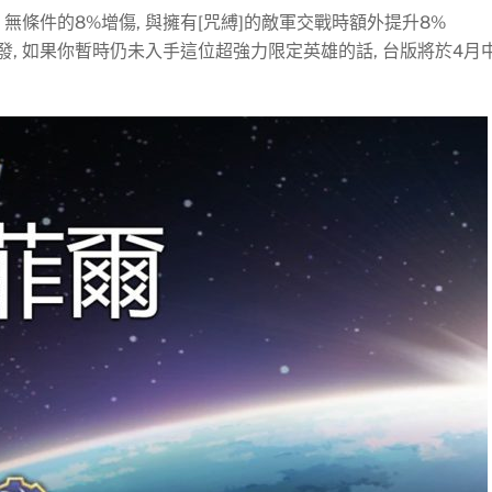
 無條件的8%增傷, 與擁有[咒縛]的敵軍交戰時額外提升8%
發, 如果你暫時仍未入手這位超強力限定英雄的話, 台版將於4月