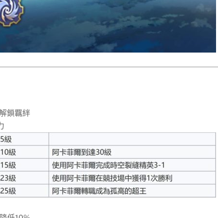
其解鎖羈絆
力
降低10%