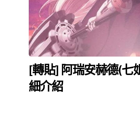
[轉貼] 阿瑞安赫德(七
細介紹