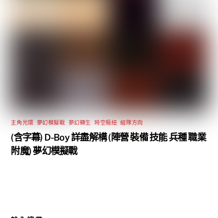
主角光環
,
夢幻模擬戰
,
夢幻轉生
,
時空樞紐
,
組隊方向
(含字幕) D-Boy 詳盡解構 (陣營 裝備 技能 兵種 職業
附魔) 夢幻模擬戰