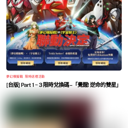
夢幻模擬戰
,
限時送禮活動
[台版] Part 1 ~ 3 限時兌換碼 –「覺醒! 逆命的雙星」