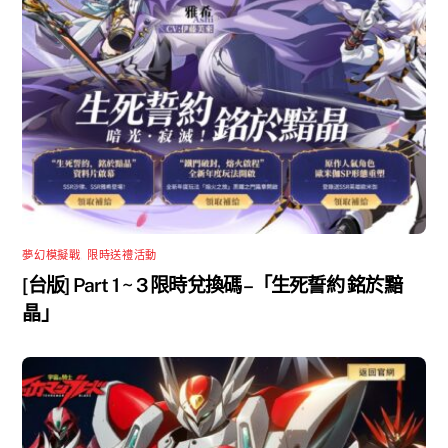
夢幻模擬戰
,
限時送禮活動
[台版] Part 1 ~ 3 限時兌換碼 –「生死誓約 銘於黯
晶」