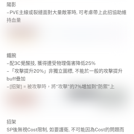
陽影
– PVE主線或裂縫面對大量敵軍時, 可考慮帶上此招協助維
持血量
鐵腕
– 配3C覺醒技, 獲得遭受物理傷害降低25%
– 「攻擊提升20%」非獨立圖標, 不能於一般的攻擊提升
buff疊加
– [招架] = 被攻擊時，將“攻擊”的7%增加到“防禦”上
招架
SP後無視Cost限制, 如要護衛, 不可能因為Cost的問題而