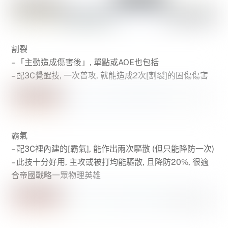
割裂
– 「主動造成傷害後」, 單點或AOE也包括
– 配3C覺醒技, 一次普攻, 就能造成2次[割裂]的固傷傷害
霸氣
– 配3C裡內建的[霸氣], 能作出兩次驅散 (但只能降防一次)
– 此技十分好用, 主攻或被打均能驅散, 且降防20%, 很適
合帝國戰略一眾物理英雄