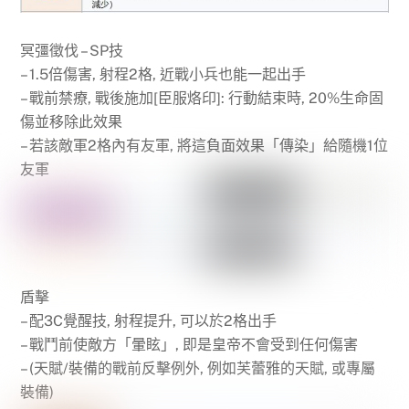
冥彊徵伐 – SP技
– 1.5倍傷害, 射程2格, 近戰小兵也能一起出手
– 戰前禁療, 戰後施加[臣服烙印]: 行動結束時, 20%生命固
傷並移除此效果
– 若該敵軍2格內有友軍, 將這負面效果「傳染」給隨機1位
友軍
盾擊
– 配3C覺醒技, 射程提升, 可以於2格出手
– 戰鬥前使敵方「暈眩」, 即是皇帝不會受到任何傷害
– (天賦/裝備的戰前反擊例外, 例如芙蕾雅的天賦, 或專屬
裝備)