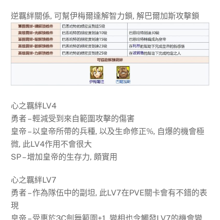
逆羈絆關係, 可幫伊梅爾達解智力鎖, 解巴爾加斯攻擊鎖
心之羈絆LV4
勇者 – 輕減受到來自範圍攻擊的傷害
皇帝 – 以皇帝所帶的兵種, 以及生命修正%, 自爆的機會極
微, 此LV4作用不會很大
SP – 增加皇帝的生存力, 頗實用
心之羈絆LV7
勇者 – 作為隊伍中的副坦, 此LV7在PVE關卡會有不錯的表
現
皇帝 – 受惠於3C劍舞範圍+1, 變相也令觸發LV7的機會變