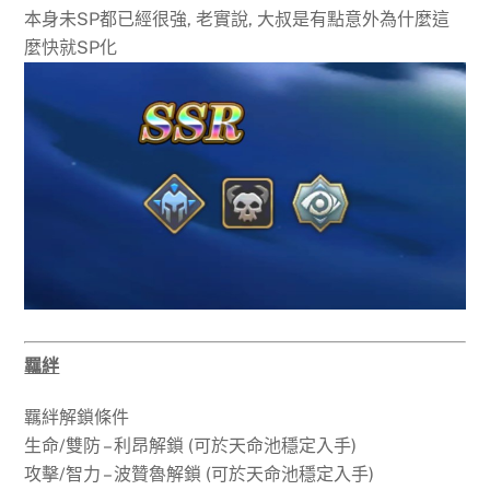
本身未SP都已經很強, 老實說, 大叔是有點意外為什麼這
麼快就SP化
羈絆
羈絆解鎖條件
生命/雙防 – 利昂解鎖 (可於天命池穩定入手)
攻擊/智力 – 波贊魯解鎖 (可於天命池穩定入手)