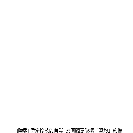
[陸版] 伊索德技能首曝| 妄圖隨意破壞「盟約」的傲