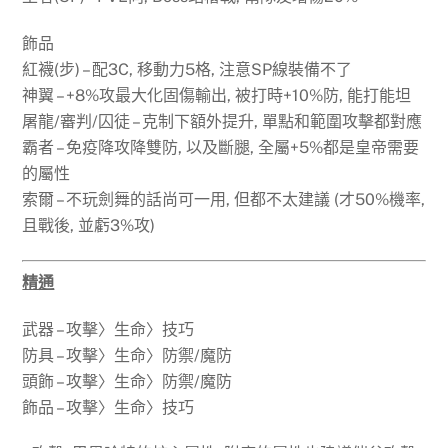
飾品
紅襪(步) – 配3C, 移動力5格, 注意SP線裝備不了
神翼 – +8%攻最大化固傷輸出, 被打時+10%防, 能打能坦
屠龍/審判/囚徒 – 克制下額外提升, 單點和範圍攻擊都對應
霸者 – 免疫降攻降雙防, 以及斷腿, 全屬+5%都是皇帝需要
的屬性
索爾 – 不玩劍舞的話尚可一用, 但都不太建議 (才50%機率,
且戰後, 並虧3%攻)
精通
武器 – 攻擊〉生命〉技巧
防具 – 攻擊〉生命〉防禦/魔防
頭飾 – 攻擊〉生命〉防禦/魔防
飾品 – 攻擊〉生命〉技巧