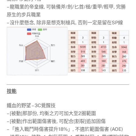
– 龍職業的帝皇線, 可裝備斧/劍/匕首/槌/重甲/輕甲, 完勝
原生的步兵職業
– 沒什麼懸念, 除非是想克制槍兵, 否則一定是留在SP線
技能
鐵血的野望 – 3C覺醒技
– [被動]那部份, 均衡之刃可加大至2圈範圍
– [被動]作出範圍傷害後, 可配合[割裂]追加固傷
– 「進入戰鬥時傷害提升18%」, 不適於範圍傷害 (AOE)