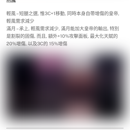
附魔
輕風 – 短腿之選, 惟3C+1移動, 同時本身自帶增傷的皇帝,
輕風需求減少
滿月 – 承上, 輕風需求減少, 滿月能加大皇帝的輸出, 特別
是割裂的固傷, 而且, 額外+10%攻擊面板, 最大化天賦的
20%增傷, 以及3C的 15%增傷