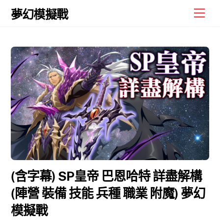
Skip
Men
夢幻模擬戰
to
content
(含字幕) SP皇帝 巴恩哈特 詳盡解構
(陣營 裝備 技能 兵種 職業 附魔) 夢幻
模擬戰