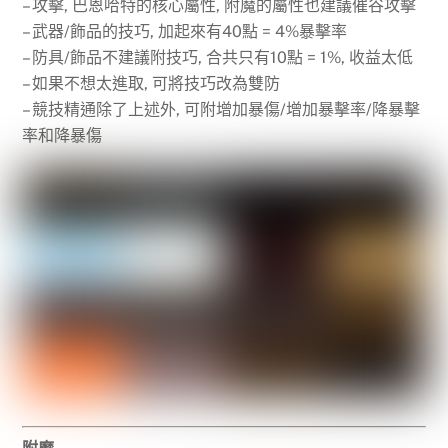
– 攻擊, 巴恩哈特的核心屬性, 附魔的屬性也建議催谷攻擊
– 武器/飾品的技巧, 加起來有40點 = 4%暴擊率
– 防具/飾品不建議附技巧, 合共只有10點 = 1%, 收益太低
– 如果不想太進取, 可將技巧改為雙防
– 競技精通除了上述外, 可附增加暴傷/增加暴擊率/降暴擊
率和降暴傷