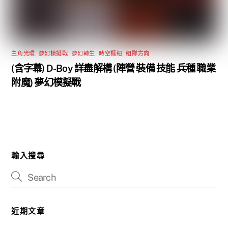
主角光環
,
夢幻模擬戰
,
夢幻轉生
,
時空樞紐
,
組隊方向
(含字幕) D-Boy 詳盡解構 (陣營 裝備 技能 兵種 職業
附魔) 夢幻模擬戰
輸入搜尋
近期文章