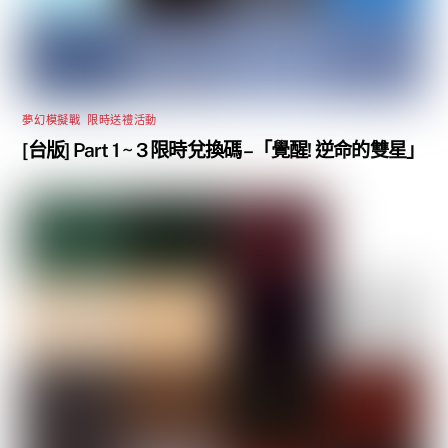
夢幻模擬戰
,
限時送禮活動
[台版] Part 1 ~ 3 限時兌換碼 –「覺醒! 逆命的雙星」