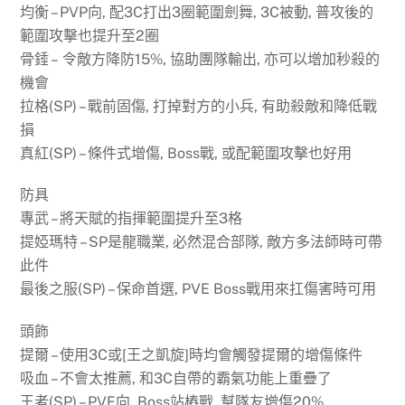
均衡 – PVP向, 配3C打出3圈範圍劍舞, 3C被動, 普攻後的
範圍攻擊也提升至2圈
骨錘 – 令敵方降防15%, 協助團隊輸出, 亦可以增加秒殺的
機會
拉格(SP) – 戰前固傷, 打掉對方的小兵, 有助殺敵和降低戰
損
真紅(SP) – 條件式增傷, Boss戰, 或配範圍攻擊也好用
防具
專武 – 將天賦的指揮範圍提升至3格
提婭瑪特 – SP是龍職業, 必然混合部隊, 敵方多法師時可帶
此件
最後之服(SP) – 保命首選, PVE Boss戰用來扛傷害時可用
頭飾
提爾 – 使用3C或[王之凱旋]時均會觸發提爾的增傷條件
吸血 – 不會太推薦, 和3C自帶的霸氣功能上重疊了
王者(SP) – PVE向, Boss站樁戰, 幫隊友增傷20%