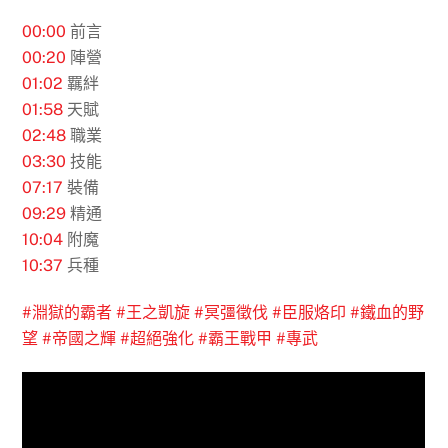
00:00
​ 前言
00:20
​ 陣營
01:02
​ 羈絆
01:58
​ 天賦
02:48
​ 職業
03:30
​ 技能
07:17
裝備
09:29
​ 精通
10:04
附魔
10:37
​ 兵種
#淵獄的霸者
#王之凱旋
#冥彊徵伐
#臣服烙印
#鐵血的野
望​
#帝國之輝​
#超絕強化​
#霸王戰甲​
#專武