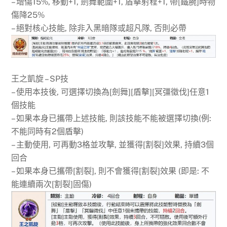
– 增傷15%, 移動+1, 劍舞範圍+1, 盾擊射程+1, 帶[鐵腕]時物
傷降25%
– 絕對核心技能, 除非入黑暗隊或超凡隊, 否則必帶
王之凱旋 – SP技
– 使用本技後, 可選擇切換為[劍舞][盾擊][冥彊徵伐]任意1
個技能
– 如果本身已攜帶上述技能, 則該技能不能被選擇切換(例:
不能同時有2個盾擊)
– 主動使用, 可再動3格並攻擊, 並獲得[割裂]效果, 持續3個
回合
– 如果本身已攜帶[割裂], 則不會獲得[割裂]效果 (即是: 不
能連續兩次[割裂]固傷)