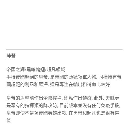
陣營
帝國之輝/黑暗輪迴/超凡領域
手持帝國超絕的皇帝, 是帝國的頭號領軍人物, 同樣持有帝
國超絕的利昂和羅澤, 還是專注在輸出和補血比較好
皇帝的盾擊能作出暈眩控場, 劍舞作出禁療, 此外, 天賦更
是罕有的指揮類的降攻防, 目前版本並沒有任何免疫手段,
皇帝即使不帶領帝國英雄出戰, 在黑暗和超凡也是很有價
值