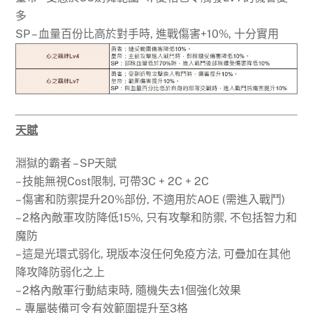
多
SP – 血量百份比高於對手時, 進戰傷害+10%, 十分實用
天賦
淵獄的霸者 – SP天賦
– 技能無視Cost限制, 可帶3C + 2C + 2C
– 傷害和防禦提升20%部份, 不適用於AOE (需進入戰鬥)
– 2格內敵軍攻防降低15%, 只有攻擊和防禦, 不包括智力和
魔防
– 這是光環式弱化, 現版本沒任何免疫方法, 可疊加在其他
降攻降防弱化之上
– 2格內敵軍行動結束時, 隨機失去1個強化效果
– 專屬裝備可令有效範圍提升至3格