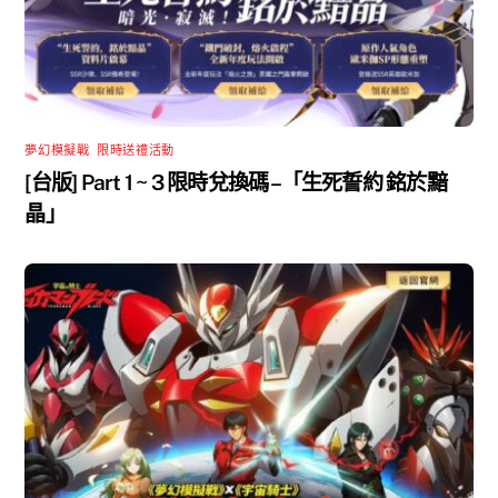
夢幻模擬戰
,
限時送禮活動
[台版] Part 1 ~ 3 限時兌換碼 –「生死誓約 銘於黯
晶」