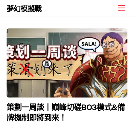
Skip
Men
夢幻模擬戰
to
content
策劃一周談丨巔峰切磋BO3模式&備
牌機制即將到來！