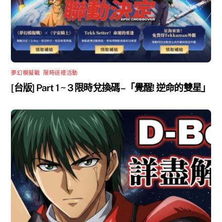
夢幻模擬戰
,
限時送禮活動
[台版] Part 1 ~ 3 限時兌換碼 –「覺醒! 逆命的雙星」