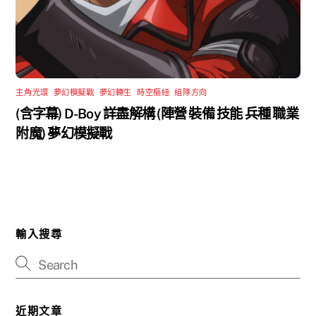
主角光環
,
夢幻模擬戰
,
夢幻轉生
,
時空樞紐
,
組隊方向
(含字幕) D-Boy 詳盡解構 (陣營 裝備 技能 兵種 職業
附魔) 夢幻模擬戰
輸入搜尋
近期文章