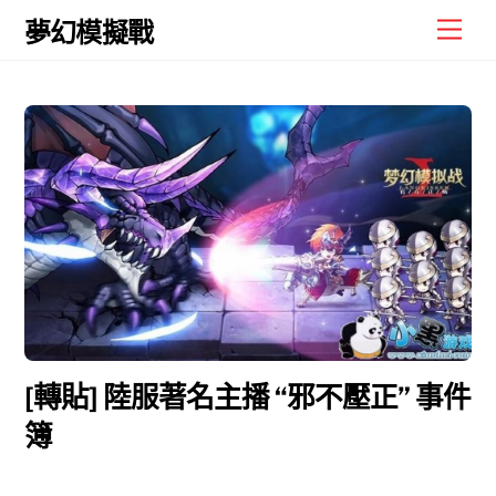
Skip
Men
夢幻模擬戰
to
content
[轉貼] 陸服著名主播 “邪不壓正” 事件
簿