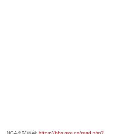
NGA原帖內容:
https://bbs.nga.cn/read.php?