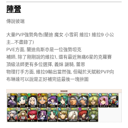
陣營
傳說彼端
大量PVP強勢角色(蘭迪 魔女 小雪莉 維拉1 維拉9 小公
主…不盡錄了)
PVE方面, 蘭迪烏斯亦是一位強勢坦克
補師, 除了剛剛說的維拉1, 還有最近無痛6星的克蘿賽
頂級法師更有多位選擇, 義妹 謎騎, 蕾恩
物理打手方面, 維拉9輸出當然強, 但礙於天賦較PVP向
布琳達可以說是正好補完這最後一塊拚圖