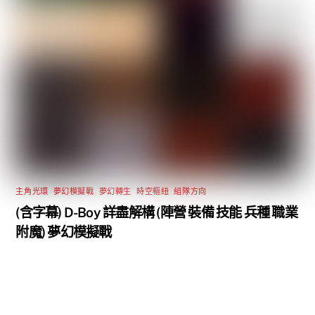
主角光環
,
夢幻模擬戰
,
夢幻轉生
,
時空樞紐
,
組隊方向
(含字幕) D-Boy 詳盡解構 (陣營 裝備 技能 兵種 職業
附魔) 夢幻模擬戰