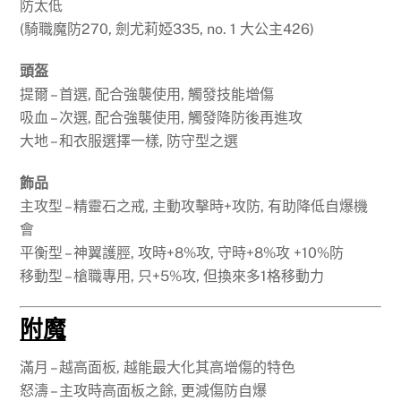
防太低
(騎職魔防270, 劍尤莉婭335, no. 1 大公主426)
頭盔
提爾 – 首選, 配合強襲使用, 觸發技能增傷
吸血 – 次選, 配合強襲使用, 觸發降防後再進攻
大地 – 和衣服選擇一樣, 防守型之選
飾品
主攻型 – 精靈石之戒, 主動攻擊時+攻防, 有助降低自爆機
會
平衡型 – 神翼護脛, 攻時+8%攻, 守時+8%攻 +10%防
移動型 – 槍職專用, 只+5%攻, 但換來多1格移動力
附魔
滿月 – 越高面板, 越能最大化其高增傷的特色
怒濤 – 主攻時高面板之餘, 更減傷防自爆