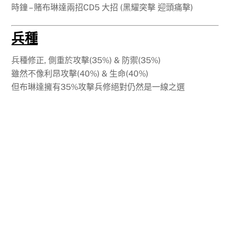
時鐘 – 賭布琳達兩招CD5 大招 (黑耀突擊 迎頭痛擊)
兵種
兵種修正, 側重於攻擊(35%) & 防禦(35%)
雖然不像利昂攻擊(40%) & 生命(40%)
但布琳達擁有35%攻擊兵修絕對仍然是一線之選