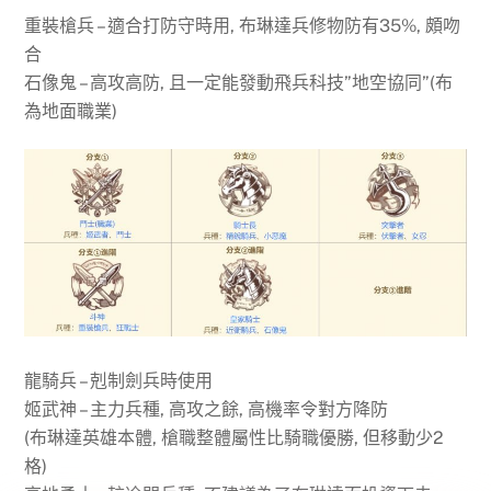
重裝槍兵 – 適合打防守時用, 布琳達兵修物防有35%, 頗吻
合
石像鬼 – 高攻高防, 且一定能發動飛兵科技”地空協同”(布
為地面職業)
龍騎兵 – 剋制劍兵時使用
姬武神 – 主力兵種, 高攻之餘, 高機率令對方降防
(布琳達英雄本體, 槍職整體屬性比騎職優勝, 但移動少2
格)