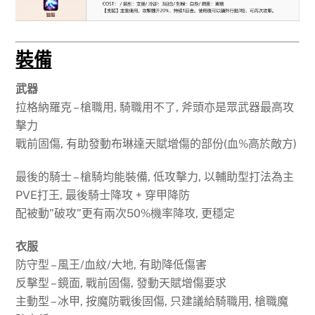
裝備
武器
拉格納羅克 – 槍職用, 騎職用不了, 斧頭亦是眾武器最高攻
擊力
戰前固傷, 有助發動布琳達天賦增傷的部份(血%高於敵方)
最後的騎士 – 槍騎均能裝備, 低攻擊力, 以輔助型打法為主
PVE打王, 最後騎士降攻 + 穿甲降防
配被動”破攻”更有兩次50%機率降攻, 更穩定
衣服
防守型 – 風王/血紋/大地, 有助降低傷害
反擊型 – 鏡面, 戰前固傷, 發動天賦增傷要求
主動型 – 冰甲, 按魔防戰後固傷, 只建議給騎職用, 槍職魔