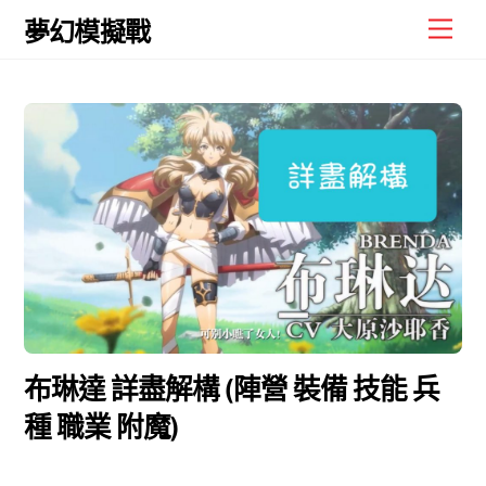
Skip
Men
夢幻模擬戰
to
content
布琳達 詳盡解構 (陣營 裝備 技能 兵
種 職業 附魔)