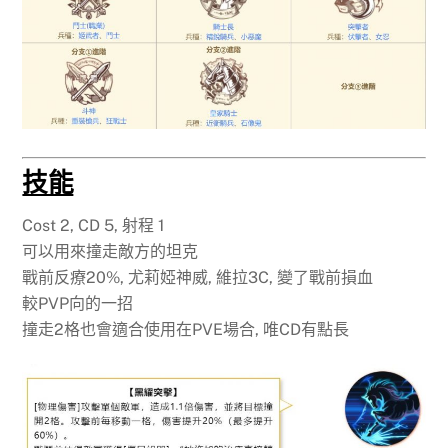
技能
Cost 2, CD 5, 射程 1
可以用來撞走敵方的坦克
戰前反療20%, 尤莉婭神威, 維拉3C, 變了戰前損血
較PVP向的一招
撞走2格也會適合使用在PVE場合, 唯CD有點長