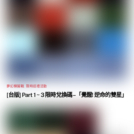
夢幻模擬戰
,
限時送禮活動
[台版] Part 1 ~ 3 限時兌換碼 –「覺醒! 逆命的雙星」