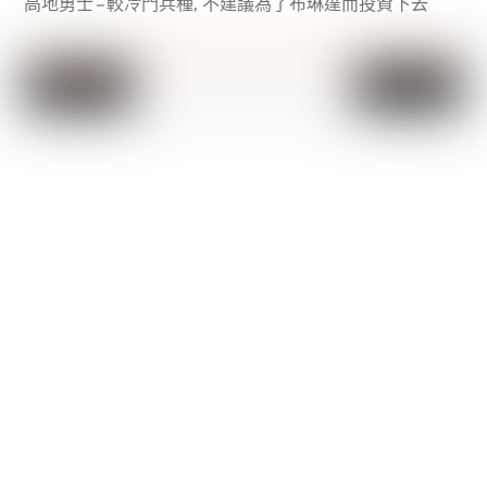
高地勇士 – 較冷門兵種, 不建議為了布琳達而投資下去