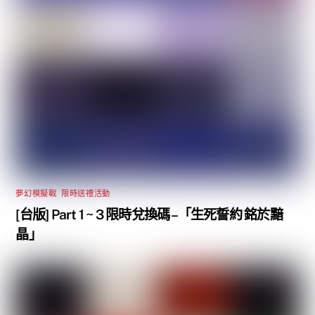
夢幻模擬戰
,
限時送禮活動
[台版] Part 1 ~ 3 限時兌換碼 –「生死誓約 銘於黯
晶」