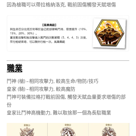
因為槍職可以帶拉格納洛克, 戰前固傷觸發天賦增傷
職業
鬥神 (槍) – 相同攻擊力, 較高生命/物防/技巧
皇家 (騎) – 相同攻擊力, 較高魔防
鬥神可裝備拉格打戰前固傷, 觸發天賦血量要求增傷的部
份
皇家比鬥神高機動力, 難以取捨那一個為長駐職業