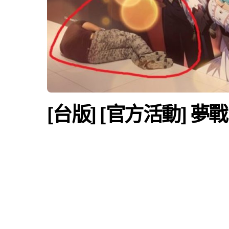
[台版] [官方活動] 夢