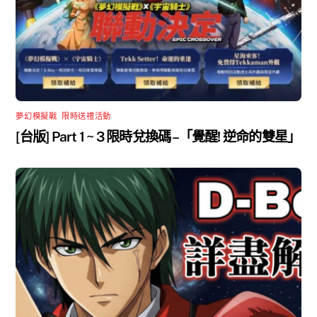
夢幻模擬戰
,
限時送禮活動
[台版] Part 1 ~ 3 限時兌換碼 –「覺醒! 逆命的雙星」