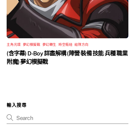
主角光環
,
夢幻模擬戰
,
夢幻轉生
,
時空樞紐
,
組隊方向
(含字幕) D-Boy 詳盡解構 (陣營 裝備 技能 兵種 職業
附魔) 夢幻模擬戰
輸入搜尋