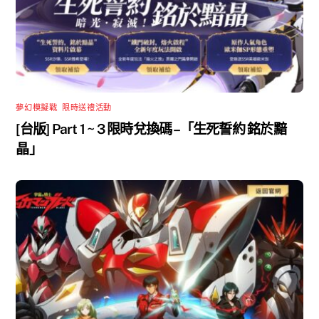
夢幻模擬戰
,
限時送禮活動
[台版] Part 1 ~ 3 限時兌換碼 –「生死誓約 銘於黯
晶」