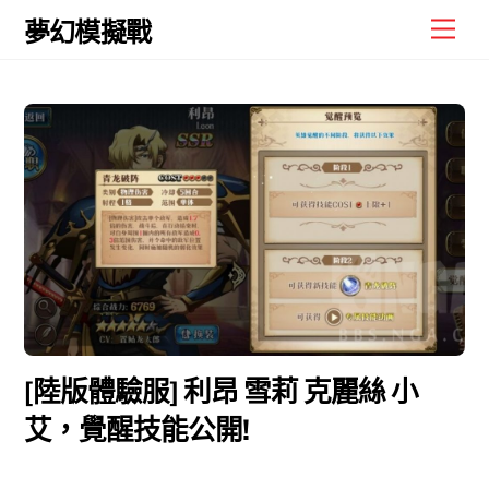
Skip
Men
夢幻模擬戰
to
content
[陸版體驗服] 利昂 雪莉 克麗絲 小
艾，覺醒技能公開!