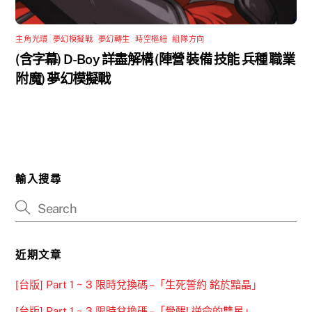
主角光環
,
夢幻模擬戰
,
夢幻轉生
,
時空樞紐
,
組隊方向
(含字幕) D-Boy 詳盡解構 (陣營 裝備 技能 兵種 職業
附魔) 夢幻模擬戰
輸入搜尋
近期文章
[台版] Part 1 ~ 3 限時兌換碼 –「生死誓約 銘於黯晶」
[台版] Part 1 ~ 3 限時兌換碼 –「覺醒! 逆命的雙星」