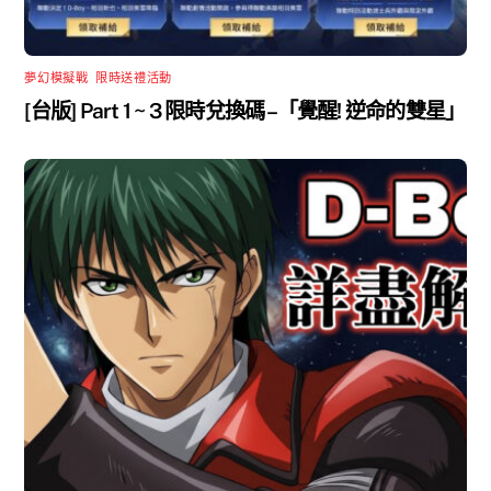
夢幻模擬戰
,
限時送禮活動
[台版] Part 1 ~ 3 限時兌換碼 –「覺醒! 逆命的雙星」