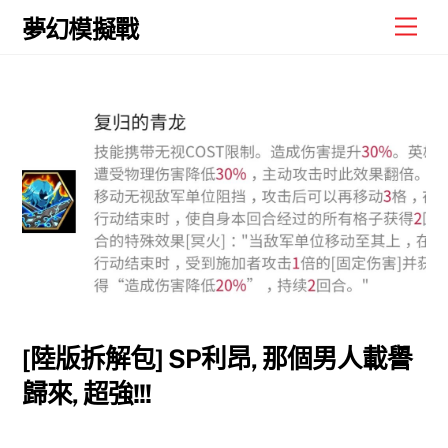
Skip
Men
夢幻模擬戰
to
content
[陸版拆解包] SP利昂, 那個男人載譽
歸來, 超強!!!