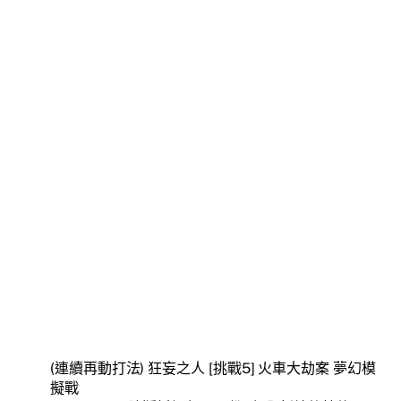
(連續再動打法) 狂妄之人 [挑戰5] 火車大劫案 夢幻模
擬戰