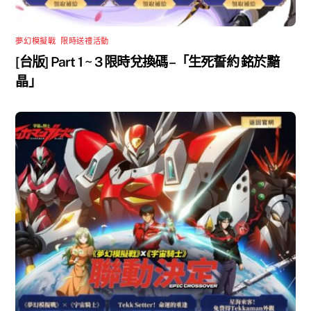
夢幻模擬戰
,
限時送禮活動
[台版] Part 1 ~ 3 限時兌換碼 –「生死誓約 銘於黯
晶」