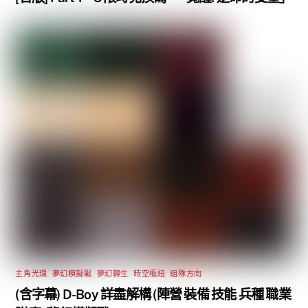
主角光環
,
夢幻模擬戰
,
夢幻轉生
,
時空樞紐
,
組隊方向
(含字幕) D-Boy 詳盡解構 (陣營 裝備 技能 兵種 職業