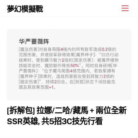
Skip
Men
夢幻模擬戰
to
content
[拆解包] 拉娜/二哈/藏馬 + 兩位全新
SSR英雄, 共5招3C技先行看