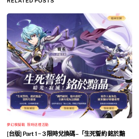
RELATED POSTS
夢幻模擬戰
,
限時送禮活動
[台版] Part 1 ~ 3 限時兌換碼 –「生死誓約 銘於黯