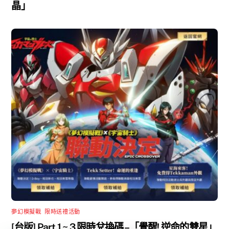
晶」
夢幻模擬戰
,
限時送禮活動
[台版] Part 1 ~ 3 限時兌換碼 –「覺醒! 逆命的雙星」