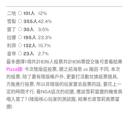
二哈
101人
12%
雪梨
355人
42.4%
雷丁
30人
3.5%
拉娜
195人
23.3%
利昂
132人
15.7%
皇帝
23人
2.7%
最多選擇1項共計836人投票共計836票提交後可查看結果
Pizza按
: 今次陸版這投票, 跟之前海恩 vs 路因 不同, 本次
的投票, 除了要有陸版帳戶外, 更要打活動兌換投票道具,
方能進行投票, 所以非陸版的玩家要去投票的話, 要花上一
定的時間才行, 看NGA這次的初選, 應該雪莉當選的機會高
唱入雲了? (陸版核心玩家的測試服, 結果也是雪莉高票當
選)