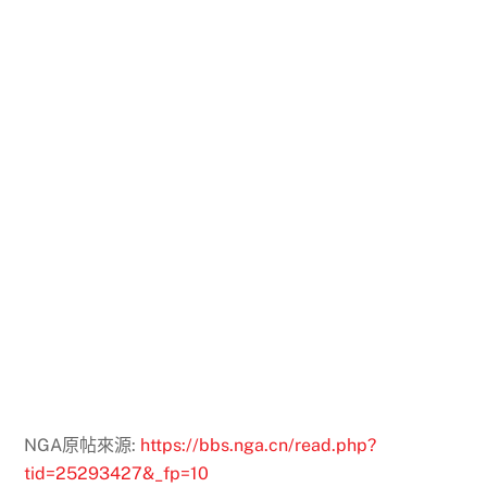
NGA原帖來源:
https://bbs.nga.cn/read.php?
tid=25293427&_fp=10