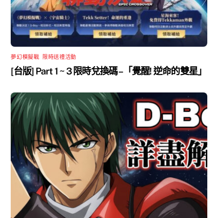
夢幻模擬戰
,
限時送禮活動
[台版] Part 1 ~ 3 限時兌換碼 –「覺醒! 逆命的雙星」