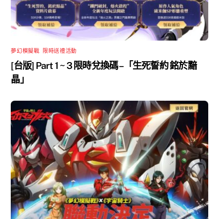
夢幻模擬戰
,
限時送禮活動
[台版] Part 1 ~ 3 限時兌換碼 –「生死誓約 銘於黯
晶」