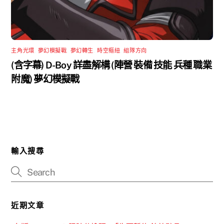
主角光環
,
夢幻模擬戰
,
夢幻轉生
,
時空樞紐
,
組隊方向
(含字幕) D-Boy 詳盡解構 (陣營 裝備 技能 兵種 職業
附魔) 夢幻模擬戰
輸入搜尋
近期文章