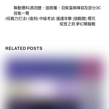
聯動爆料|真田遼、迦遊羅、羽柴當麻陣容及部分3C
技能一覽
(低戰力打法) (復刻) 中級考試-援護攻擊 [挑戰關] 櫻花
綻放之刻 夢幻模擬戰
RELATED POSTS