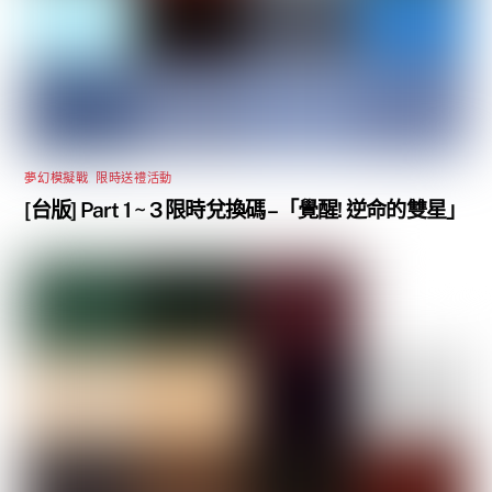
夢幻模擬戰
,
限時送禮活動
[台版] Part 1 ~ 3 限時兌換碼 –「覺醒! 逆命的雙星」