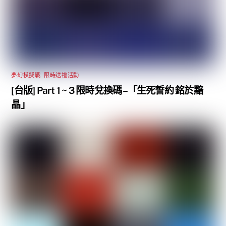
夢幻模擬戰
,
限時送禮活動
[台版] Part 1 ~ 3 限時兌換碼 –「生死誓約 銘於黯
晶」