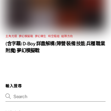
主角光環
,
夢幻模擬戰
,
夢幻轉生
,
時空樞紐
,
組隊方向
(含字幕) D-Boy 詳盡解構 (陣營 裝備 技能 兵種 職業
附魔) 夢幻模擬戰
輸入搜尋