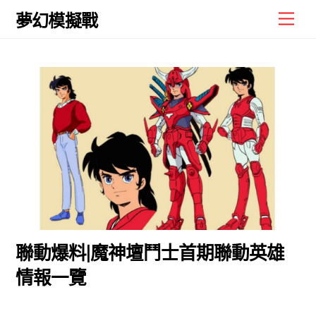
Skip
Men
夢幻模擬戰
to
content
聯動爆料|魔神壇鬥士首期聯動英雄
情報一覽