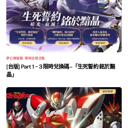
夢幻模擬戰
,
限時送禮活動
[台版] Part 1 ~ 3 限時兌換碼 –「生死誓約 銘於黯
晶」