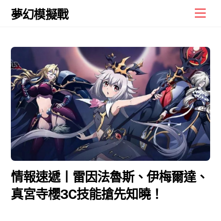
Skip
Men
夢幻模擬戰
to
content
情報速遞丨雷因法魯斯、伊梅爾達、
真宮寺櫻3C技能搶先知曉！