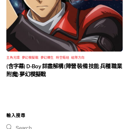
主角光環
,
夢幻模擬戰
,
夢幻轉生
,
時空樞紐
,
組隊方向
(含字幕) D-Boy 詳盡解構 (陣營 裝備 技能 兵種 職業
附魔) 夢幻模擬戰
輸入搜尋