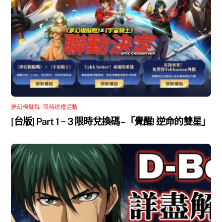
夢幻模擬戰
,
限時送禮活動
[台版] Part 1 ~ 3 限時兌換碼 –「覺醒! 逆命的雙星」