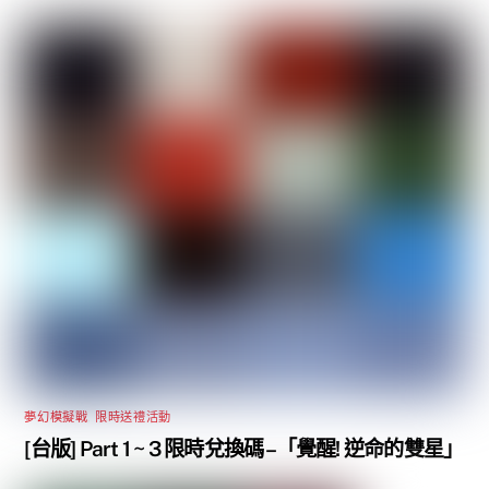
夢幻模擬戰
,
限時送禮活動
[台版] Part 1 ~ 3 限時兌換碼 –「覺醒! 逆命的雙星」