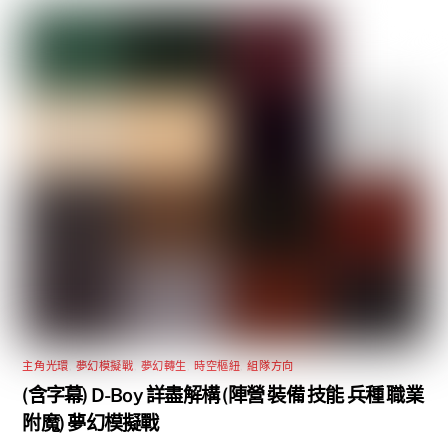
主角光環
,
夢幻模擬戰
,
夢幻轉生
,
時空樞紐
,
組隊方向
(含字幕) D-Boy 詳盡解構 (陣營 裝備 技能 兵種 職業
附魔) 夢幻模擬戰