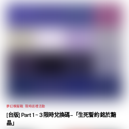
夢幻模擬戰
,
限時送禮活動
[台版] Part 1 ~ 3 限時兌換碼 –「生死誓約 銘於黯
晶」