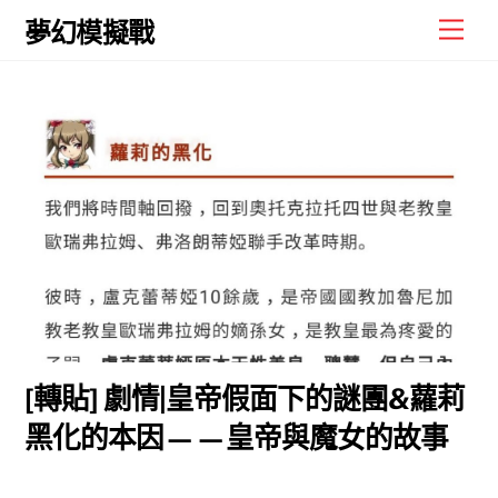
Skip
Men
夢幻模擬戰
to
content
[轉貼] 劇情|皇帝假面下的謎團&蘿莉
黑化的本因——皇帝與魔女的故事