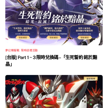
夢幻模擬戰
,
限時送禮活動
[台版] Part 1 ~ 3 限時兌換碼 –「生死誓約 銘於黯
晶」