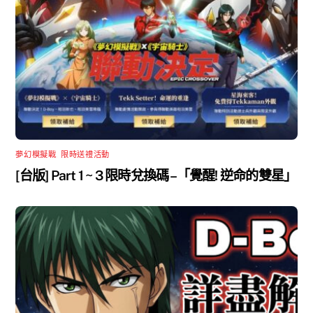
夢幻模擬戰
,
限時送禮活動
[台版] Part 1 ~ 3 限時兌換碼 –「覺醒! 逆命的雙星」