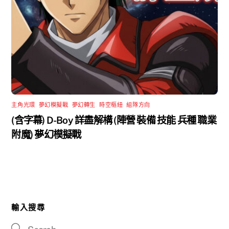
主角光環
,
夢幻模擬戰
,
夢幻轉生
,
時空樞紐
,
組隊方向
(含字幕) D-Boy 詳盡解構 (陣營 裝備 技能 兵種 職業
附魔) 夢幻模擬戰
輸入搜尋