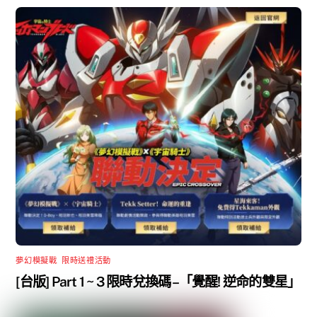
夢幻模擬戰
,
限時送禮活動
[台版] Part 1 ~ 3 限時兌換碼 –「覺醒! 逆命的雙星」