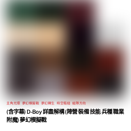
主角光環
,
夢幻模擬戰
,
夢幻轉生
,
時空樞紐
,
組隊方向
(含字幕) D-Boy 詳盡解構 (陣營 裝備 技能 兵種 職業
附魔) 夢幻模擬戰