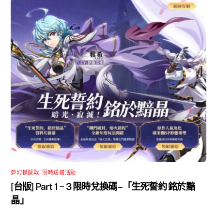
夢幻模擬戰
,
限時送禮活動
[台版] Part 1 ~ 3 限時兌換碼 –「生死誓約 銘於黯
晶」