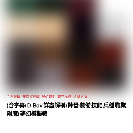
主角光環
,
夢幻模擬戰
,
夢幻轉生
,
時空樞紐
,
組隊方向
(含字幕) D-Boy 詳盡解構 (陣營 裝備 技能 兵種 職業
附魔) 夢幻模擬戰