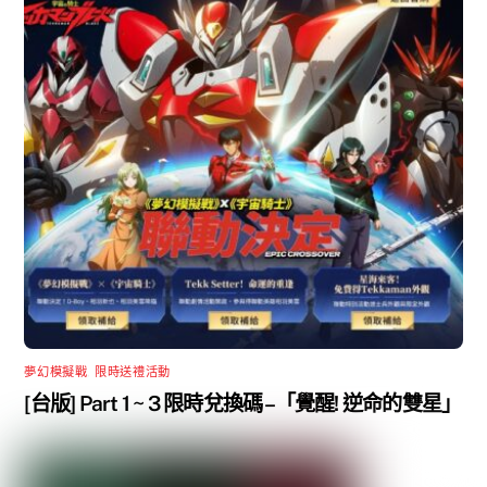
夢幻模擬戰
,
限時送禮活動
[台版] Part 1 ~ 3 限時兌換碼 –「覺醒! 逆命的雙星」