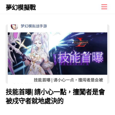
Skip
Men
夢幻模擬戰
to
content
技能首曝| 請小心一點，擅闖者是會
被戍守者就地處決的