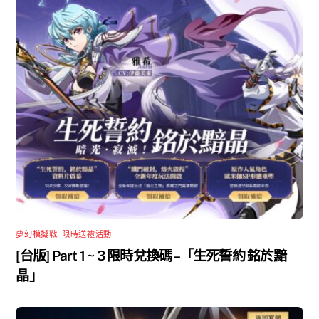
夢幻模擬戰
,
限時送禮活動
[台版] Part 1 ~ 3 限時兌換碼 –「生死誓約 銘於黯
晶」