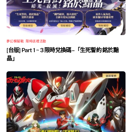
夢幻模擬戰
,
限時送禮活動
[台版] Part 1 ~ 3 限時兌換碼 –「生死誓約 銘於黯
晶」