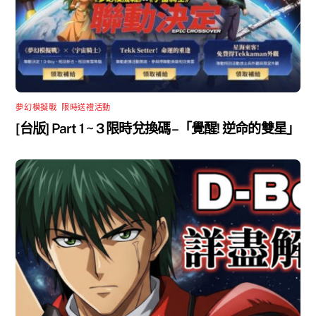
夢幻模擬戰
,
限時送禮活動
[台版] Part 1 ~ 3 限時兌換碼 –「覺醒! 逆命的雙星」