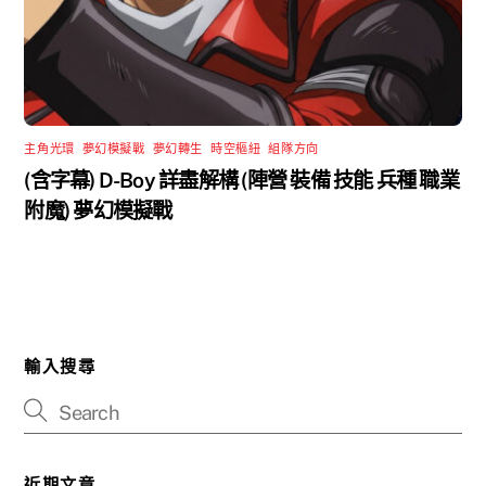
主角光環
,
夢幻模擬戰
,
夢幻轉生
,
時空樞紐
,
組隊方向
(含字幕) D-Boy 詳盡解構 (陣營 裝備 技能 兵種 職業
附魔) 夢幻模擬戰
輸入搜尋
近期文章