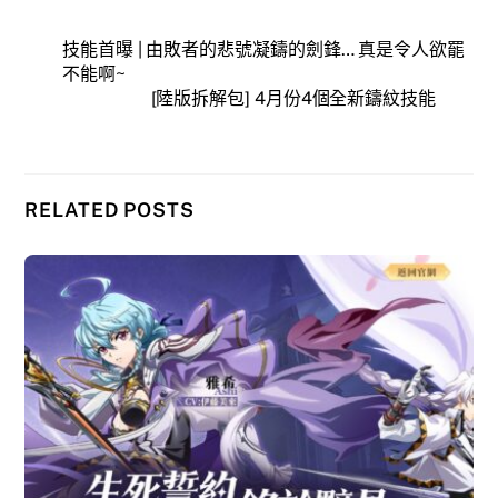
技能首曝 | 由敗者的悲號凝鑄的劍鋒… 真是令人欲罷
不能啊~
[陸版拆解包] 4月份4個全新鑄紋技能
RELATED POSTS