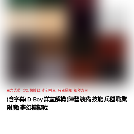
主角光環
,
夢幻模擬戰
,
夢幻轉生
,
時空樞紐
,
組隊方向
(含字幕) D-Boy 詳盡解構 (陣營 裝備 技能 兵種 職業
附魔) 夢幻模擬戰