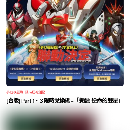
夢幻模擬戰
,
限時送禮活動
[台版] Part 1 ~ 3 限時兌換碼 –「覺醒! 逆命的雙星」