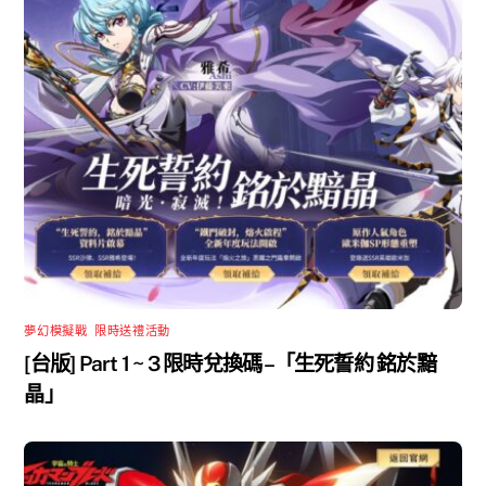
夢幻模擬戰
,
限時送禮活動
[台版] Part 1 ~ 3 限時兌換碼 –「生死誓約 銘於黯
晶」