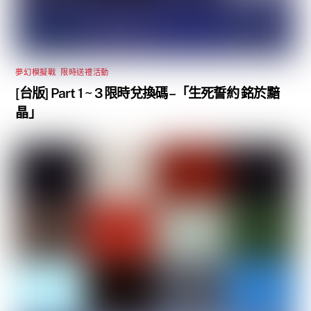
夢幻模擬戰
,
限時送禮活動
[台版] Part 1 ~ 3 限時兌換碼 –「生死誓約 銘於黯
晶」