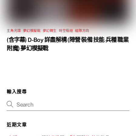
主角光環
,
夢幻模擬戰
,
夢幻轉生
,
時空樞紐
,
組隊方向
(含字幕) D-Boy 詳盡解構 (陣營 裝備 技能 兵種 職業
附魔) 夢幻模擬戰
輸入搜尋
近期文章