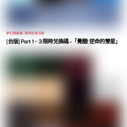
夢幻模擬戰
,
限時送禮活動
[台版] Part 1 ~ 3 限時兌換碼 –「覺醒! 逆命的雙星」