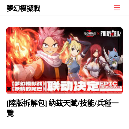
Skip
Men
夢幻模擬戰
to
content
[陸版拆解包] 納茲天賦/技能/兵種一
覽