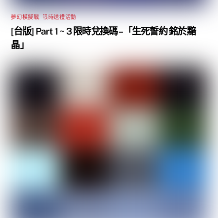
夢幻模擬戰
,
限時送禮活動
[台版] Part 1 ~ 3 限時兌換碼 –「生死誓約 銘於黯
晶」