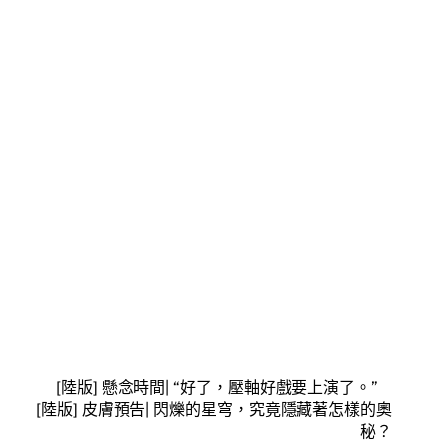
[陸版] 懸念時間| “好了，壓軸好戲要上演了。”
[陸版] 皮膚預告| 閃爍的星穹，究竟隱藏著怎樣的奧
秘？