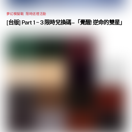
夢幻模擬戰
,
限時送禮活動
[台版] Part 1 ~ 3 限時兌換碼 –「覺醒! 逆命的雙星」