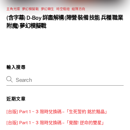
主角光環
,
夢幻模擬戰
,
夢幻轉生
,
時空樞紐
,
組隊方向
(含字幕) D-Boy 詳盡解構 (陣營 裝備 技能 兵種 職業
附魔) 夢幻模擬戰
輸入搜尋
近期文章
[台版] Part 1 ~ 3 限時兌換碼 –「生死誓約 銘於黯晶」
[台版] Part 1 ~ 3 限時兌換碼 –「覺醒! 逆命的雙星」