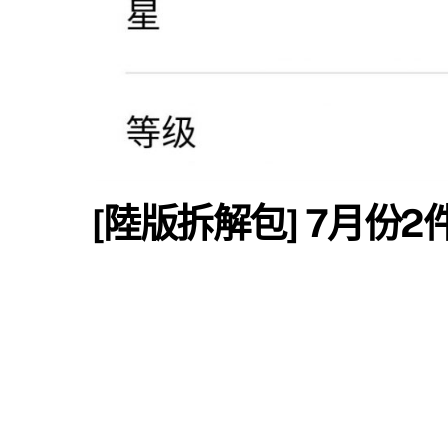
[陸版拆解包] 7月份