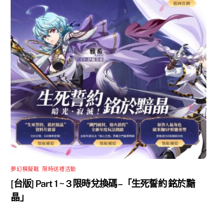
夢幻模擬戰
,
限時送禮活動
[台版] Part 1 ~ 3 限時兌換碼 –「生死誓約 銘於黯
晶」