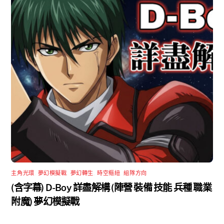
主角光環
,
夢幻模擬戰
,
夢幻轉生
,
時空樞紐
,
組隊方向
(含字幕) D-Boy 詳盡解構 (陣營 裝備 技能 兵種 職業
附魔) 夢幻模擬戰