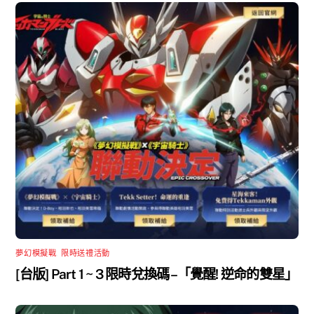
夢幻模擬戰
,
限時送禮活動
[台版] Part 1 ~ 3 限時兌換碼 –「覺醒! 逆命的雙星」