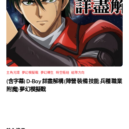
主角光環
,
夢幻模擬戰
,
夢幻轉生
,
時空樞紐
,
組隊方向
(含字幕) D-Boy 詳盡解構 (陣營 裝備 技能 兵種 職業
附魔) 夢幻模擬戰