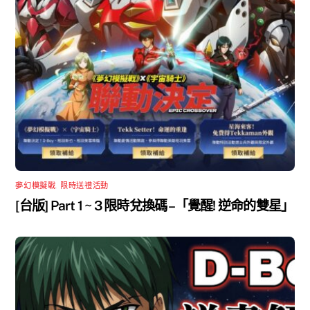
夢幻模擬戰
,
限時送禮活動
[台版] Part 1 ~ 3 限時兌換碼 –「覺醒! 逆命的雙星」