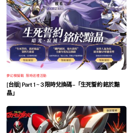
夢幻模擬戰
,
限時送禮活動
[台版] Part 1 ~ 3 限時兌換碼 –「生死誓約 銘於黯
晶」