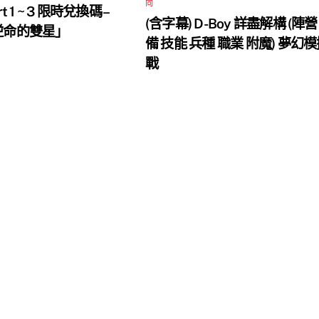
向
rt 1 ~ 3 限時兌換碼 –
(含字幕) D-Boy 詳盡解構 (陣營
 逆命的雙星」
備 技能 兵種 職業 附魔) 夢幻
戰