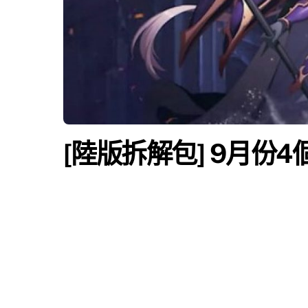
[陸版拆解包] 9月份