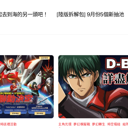
一起去到海的另一頭吧！
[陸版拆解包] 9月份5個新抽池
限時送禮活動
主角光環
,
夢幻模擬戰
,
夢幻轉生
,
時空樞紐
,
組