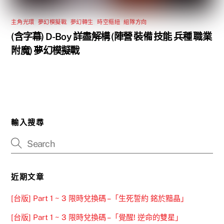
主角光環
,
夢幻模擬戰
,
夢幻轉生
,
時空樞紐
,
組隊方向
(含字幕) D-Boy 詳盡解構 (陣營 裝備 技能 兵種 職業
附魔) 夢幻模擬戰
輸入搜尋
近期文章
[台版] Part 1 ~ 3 限時兌換碼 –「生死誓約 銘於黯晶」
[台版] Part 1 ~ 3 限時兌換碼 –「覺醒! 逆命的雙星」