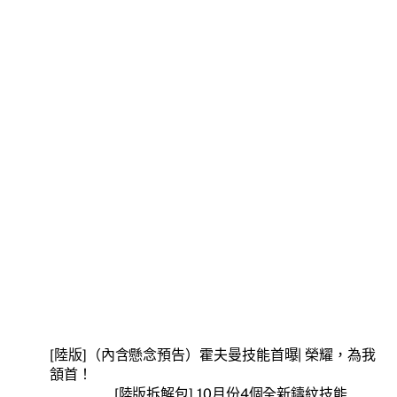
[陸版]（內含懸念預告）霍夫曼技能首曝| 榮耀，為我
頷首！
[陸版拆解包] 10月份4個全新鑄紋技能