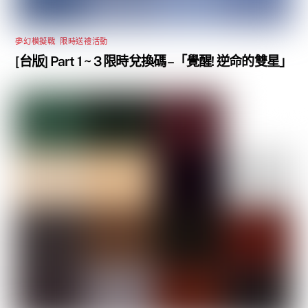
夢幻模擬戰
,
限時送禮活動
[台版] Part 1 ~ 3 限時兌換碼 –「覺醒! 逆命的雙星」