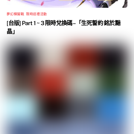
夢幻模擬戰
,
限時送禮活動
[台版] Part 1 ~ 3 限時兌換碼 –「生死誓約 銘於黯
晶」